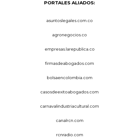
PORTALES ALIADOS:
asuntoslegales.com.co
agronegocios.co
empresas.larepublica.co
firmasdeabogados.com
bolsaencolombia.com
casosdeexitoabogados.com
carnavalindustriacultural.com
canalrcn.com
rcnradio.com