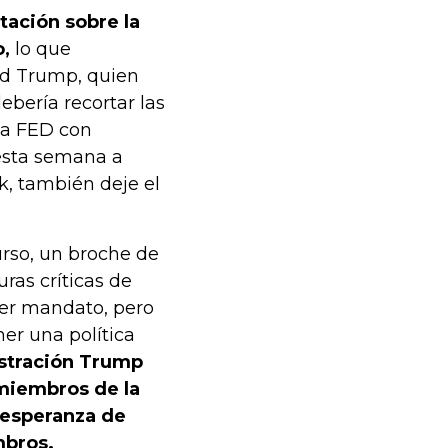
tación sobre la
o,
lo que
ld Trump, quien
ebería recortar las
la FED con
 esta semana a
k, también deje el
urso, un broche de
as críticas de
mer mandato, pero
er una política
stración Trump
 miembros de la
 esperanza de
mbros.