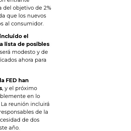
ión entrante
a del objetivo de 2%
da que los nuevos
os al consumidor.
incluido el
 lista de posibles
será modesto y de
ificados ahora para
la FED han
s
, y el próximo
ablemente en lo
La reunión incluirá
responsables de la
ecesidad de dos
ste año.