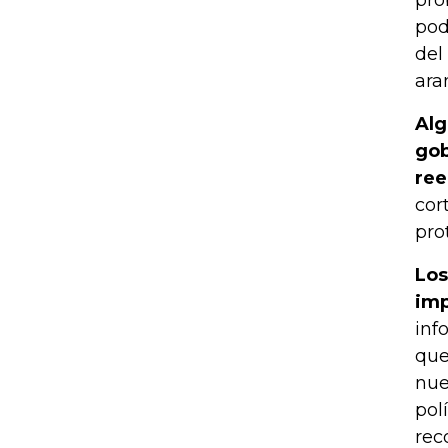
pro
pod
del
ara
Alg
gob
ree
cor
pro
Los
imp
inf
que
nue
pol
rec