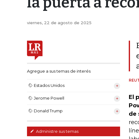
la puerta a rec
viernes, 22 de agosto de 2025
Agregue a sus temas de interés
REU
Estados Unidos
El 
Jerome Powell
Pow
Donald Trump
de 
rec
lín
Administre sus temas