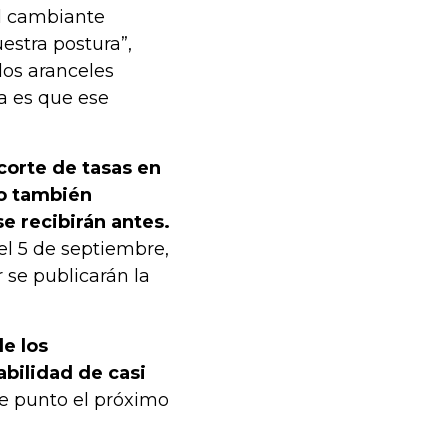
el cambiante
uestra postura”,
los aranceles
ia es que ese
corte de tasas en
ro también
e recibirán antes.
l 5 de septiembre,
 se publicarán la
e los
bilidad de casi
de punto el próximo