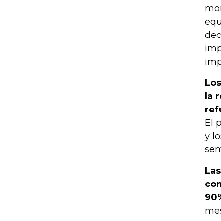
mon
equ
dec
imp
imp
Los
la 
ref
El 
y l
sem
Las
com
90
mes