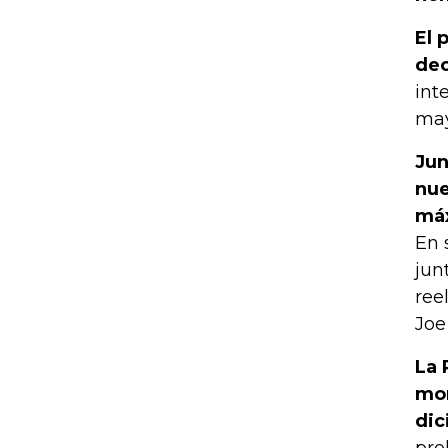
El 
dec
int
may
Jun
nue
máx
En 
jun
ree
Joe
La 
mon
dic