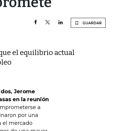
mpromete
GUARDAR
ue el equilibrio actual
pleo
nidos, Jerome
asas en la reunión
comprometerse a
minaron por una
ra el mercado