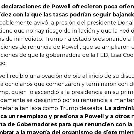
 declaraciones de Powell ofrecieron poca orien
idez con la que las tasas podrían seguir bajand
bablemente avivó la presión del presidente Dona
tiene que no hay riesgo de inflación y que la Fed d
as de inmediato. Trump ha estado presionando a 
iciones de renuncia de Powell, que se ampliaron
iciones de que la gobernadora de la FED, Lisa Coo
go.
ell recibió una ovación de pie al inicio de su disc
 a ocho años que comenzaron y terminaron con dur
mp, quien lo ascendió a la presidencia en su pri
idamente se desanimó por su renuencia a manten
etaria tan laxa como Trump deseaba.
La admini
ca un reemplazo y presiona a Powell y a otros
ta de Gobernadores para que renuncien con la
brar a la mayoría del organismo de siete mie