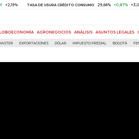
9%
29,66%
+0,87%
+3,02%
TASA DE USURA CRÉDITO CONSUMO
LOBOECONOMÍA
AGRONEGOCIOS
ANÁLISIS
ASUNTOS LEGALES
MASTER
EXPORTACIONES
DÓLAR
IMPUESTO PREDIAL
BOGOTÁ
FE