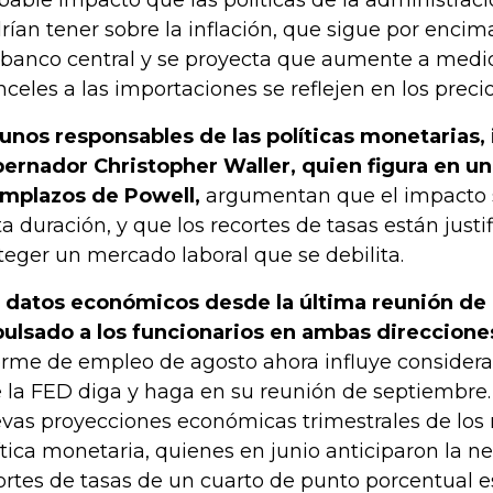
bable impacto que las políticas de la administrac
rían tener sobre la inflación, que sigue por encim
 banco central y se proyecta que aumente a medi
nceles a las importaciones se reflejen en los preci
unos responsables de las políticas monetarias, 
ernador Christopher Waller, quien figura en una
mplazos de Powell,
argumentan que el impacto 
ta duración, y que los recortes de tasas están just
teger un mercado laboral que se debilita.
 datos económicos desde la última reunión de 
ulsado a los funcionarios en ambas direccione
orme de empleo de agosto ahora influye consider
 la FED diga y haga en su reunión de septiembre. 
vas proyecciones económicas trimestrales de los 
ítica monetaria, quienes en junio anticiparon la n
ortes de tasas de un cuarto de punto porcentual e