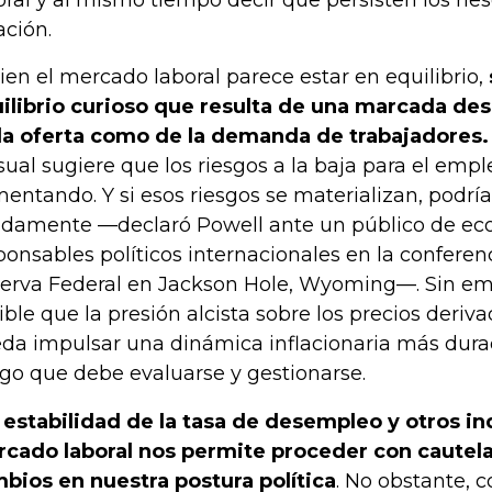
oral y al mismo tiempo decir que persisten los ri
ación.
bien el mercado laboral parece estar en equilibrio,
ilibrio curioso que resulta de una marcada des
la oferta como de la demanda de trabajadores.
sual sugiere que los riesgos a la baja para el emp
entando. Y si esos riesgos se materializan, podrí
idamente —declaró Powell ante un público de ec
ponsables políticos internacionales en la conferen
erva Federal en Jackson Hole, Wyoming—. Sin em
ible que la presión alcista sobre los precios deriv
da impulsar una dinámica inflacionaria más durad
sgo que debe evaluarse y gestionarse.
 estabilidad de la tasa de desempleo y otros in
cado laboral nos permite proceder con cautela
bios en nuestra postura política
. No obstante, c