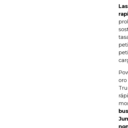
Las
rap
pro
sos
tas
pet
pet
car
Pow
oro
Tru
ráp
mon
bus
Jun
nom