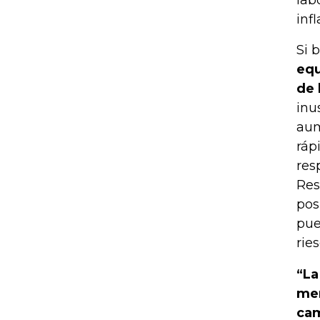
lab
infl
Si 
equ
de 
inu
aum
ráp
res
Res
pos
pue
rie
“La
mer
cam