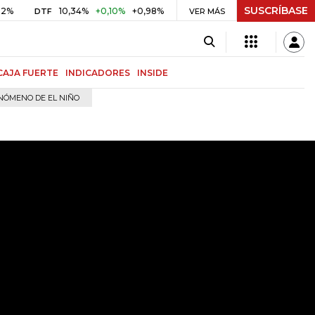
SUSCRÍBASE
10,34%
+0,10%
+0,98%
$ 416,86
+$ 0,05
+0,01%
DTF
UVR
VER MÁS
BI
CAJA FUERTE
INDICADORES
INSIDE
NÓMENO DE EL NIÑO