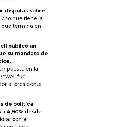
or disputas sobre
dicho que tiene la
 que termina en
ell publicó un
que su mandato de
ios.
un puesto en la
 Powell fue
or el presidente
s de política
% a 4,50% desde
diar con el