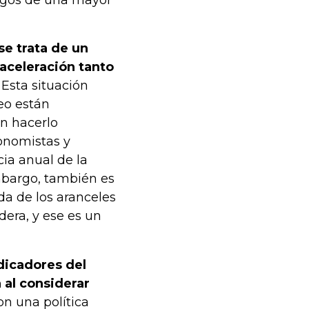
esgos de una mayor
se trata de un
aceleración tanto
Esta situación
leo están
an hacerlo
onomistas y
cia anual de la
bargo, también es
ada de los aranceles
era, y ese es un
dicadores del
 al considerar
on una política