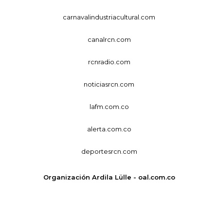
carnavalindustriacultural.com
canalrcn.com
rcnradio.com
noticiasrcn.com
lafm.com.co
alerta.com.co
deportesrcn.com
Organización Ardila Lülle - oal.com.co