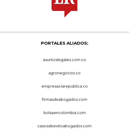
PORTALES ALIADOS:
asuntoslegales.com.co
agronegocios.co
empresas.larepublica.co
firmasdeabogados.com
bolsaencolombia.com
casosdeexitoabogados.com