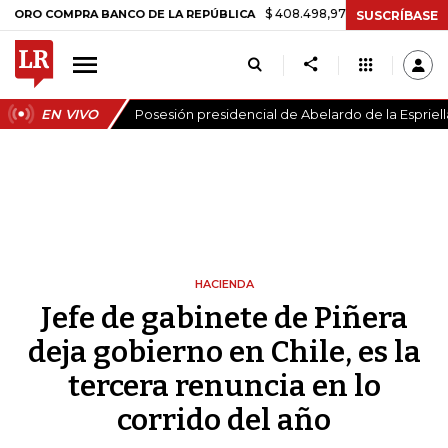
$ 408.498,97
+$ 8.753,81
+2,19%
OMPRA BANCO DE LA REPÚBLICA
SUSCRÍBASE
EN VIVO
Posesión presidencial de Abelardo de la Espriell
HACIENDA
Jefe de gabinete de Piñera
deja gobierno en Chile, es la
tercera renuncia en lo
corrido del año