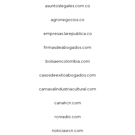
asuntoslegales.com.co
agronegocios.co
empresas.larepublica.co
firmasdeabogados.com
bolsaencolombia.com
casosdeexitoabogados.com
carnavalindustriacultural.com
canalrcn.com
rcnradio.com
noticiasrcn.com