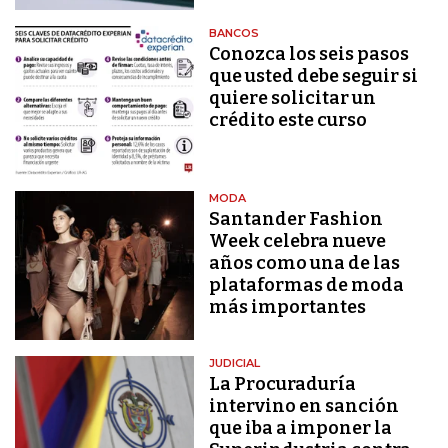
BANCOS
Conozca los seis pasos
que usted debe seguir si
quiere solicitar un
crédito este curso
MODA
Santander Fashion
Week celebra nueve
años como una de las
plataformas de moda
más importantes
JUDICIAL
La Procuraduría
intervino en sanción
que iba a imponer la