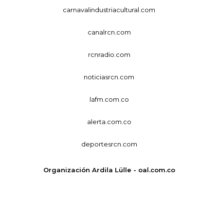
carnavalindustriacultural.com
canalrcn.com
rcnradio.com
noticiasrcn.com
lafm.com.co
alerta.com.co
deportesrcn.com
Organización Ardila Lülle - oal.com.co