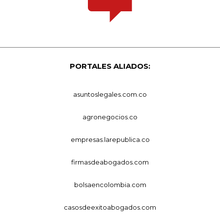
PORTALES ALIADOS:
asuntoslegales.com.co
agronegocios.co
empresas.larepublica.co
firmasdeabogados.com
bolsaencolombia.com
casosdeexitoabogados.com