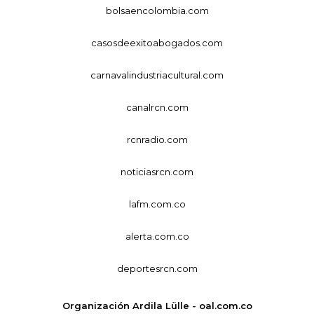
bolsaencolombia.com
casosdeexitoabogados.com
carnavalindustriacultural.com
canalrcn.com
rcnradio.com
noticiasrcn.com
lafm.com.co
alerta.com.co
deportesrcn.com
Organización Ardila Lülle - oal.com.co