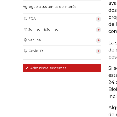
ava
Agregue a sus temas de interés
dos
pro
FDA
de 
Johnson & Johnson
com
vacuna
La 
de 
Covid-19
pos
Si 
Administre sus temas
est
24 
Bio
inc
Alg
de 