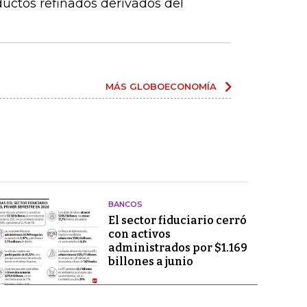
uctos refinados derivados del
MÁS GLOBOECONOMÍA
BANCOS
El sector fiduciario cerró
con activos
administrados por $1.169
billones a junio