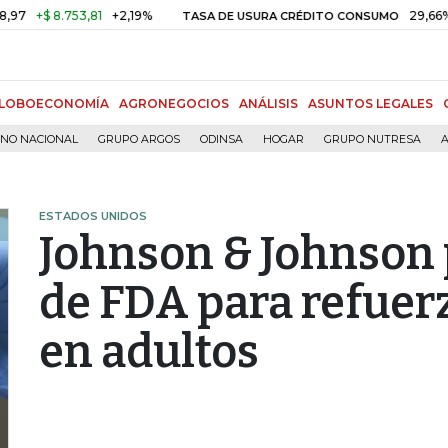
 8.753,81
+2,19%
29,66%
+0,87
TASA DE USURA CRÉDITO CONSUMO
LOBOECONOMÍA
AGRONEGOCIOS
ANÁLISIS
ASUNTOS LEGALES
RNO NACIONAL
GRUPO ARGOS
ODINSA
HOGAR
GRUPO NUTRESA
A
ESTADOS UNIDOS
Johnson & Johnson 
de FDA para refuerz
en adultos