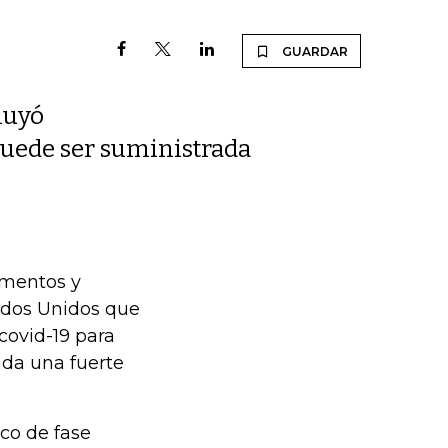
GUARDAR
luyó
puede ser suministrada
imentos y
ados Unidos que
covid-19 para
nda una fuerte
ico de fase