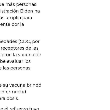
que más personas
nistración Biden ha
ás amplia para
ente por la
rmedades (CDC, por
 receptores de las
bieron la vacuna de
be evaluar los
e las personas
e su vacuna brindó
a enfermedad
ra dosis.
e el refuerzo tuvo