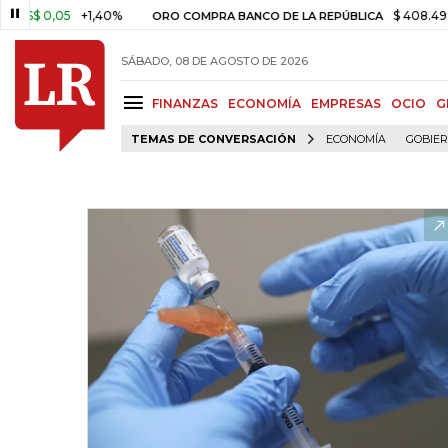
,05
+1,40%
$ 408.498,97
+$
ORO COMPRA BANCO DE LA REPÚBLICA
SÁBADO, 08 DE AGOSTO DE 2026
FINANZAS
ECONOMÍA
EMPRESAS
OCIO
G
TEMAS DE CONVERSACIÓN
ECONOMÍA
GOBIE