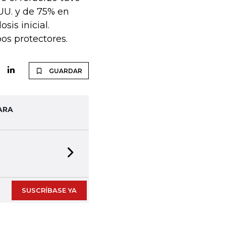
UU. y de 75% en
sis inicial.
os protectores.
GUARDAR
ARA
Next slide
SUSCRÍBASE YA