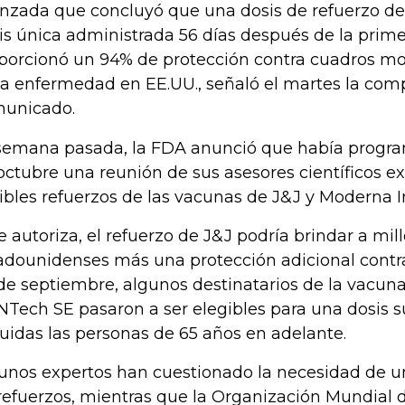
nzada que concluyó que una dosis de refuerzo de
is única administrada 56 días después de la prime
porcionó un 94% de protección contra cuadros m
la enfermedad en EE.UU., señaló el martes la com
unicado.
semana pasada, la FDA anunció que había program
octubre una reunión de sus asesores científicos ex
ibles refuerzos de las vacunas de J&J y Moderna I
se autoriza, el refuerzo de J&J podría brindar a mil
adounidenses más una protección adicional contra 
de septiembre, algunos destinatarios de la vacuna 
NTech SE pasaron a ser elegibles para una dosis 
luidas las personas de 65 años en adelante.
unos expertos han cuestionado la necesidad de 
refuerzos, mientras que la Organización Mundial d