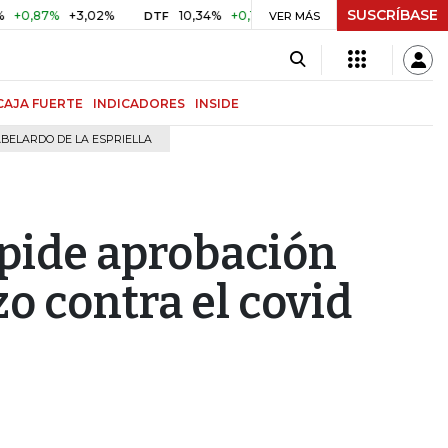
SUSCRÍBASE
%
+3,02%
10,34%
+0,10%
+0,98%
$ 416,96
+$ 0,05
DTF
VER MÁS
UVR
CAJA FUERTE
INDICADORES
INSIDE
BELARDO DE LA ESPRIELLA
pide aprobación
o contra el covid