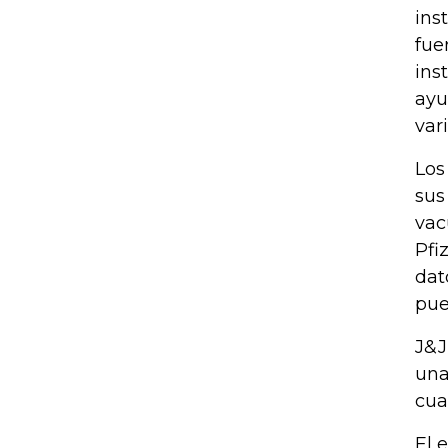
ins
fue
ins
ayu
var
Los
sus
vac
Pfi
dat
pue
J&J
una
cua
El 