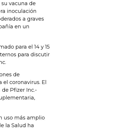
 su vacuna de
ra inoculación
oderados a graves
pañía en un
ado para el 14 y 15
ternos para discutir
nc.
lones de
el coronavirus. El
de Pfizer Inc.-
suplementaria,
un uso más amplio
e la Salud ha