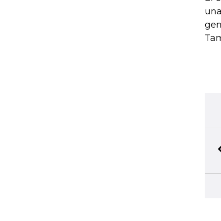
una
gen
Tam