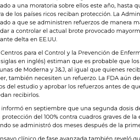
tado a una moratoria sobre ellos este año, hasta 
ra de los países ricos reciban protección. La Admi
tado a que se administren refuerzos de manera m
dar a controlar el actual brote provocado mayorm
iante delta en EE.UU.
 Centros para el Control y la Prevención de Enfe
 siglas en inglés) estiman que es probable que los
unas de Moderna y J&J, al igual que quienes reci
zer, también necesiten un refuerzo. La FDA aún de
os del estudio y aprobar los refuerzos antes de qu
dan recibirlos.
 informó en septiembre que una segunda dosis d
 protección del 100% contra cuadros graves de l
ndo se administró dos meses después de la prime
ensayo clínico de fase avanzada también reveló qu