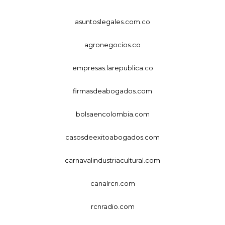
asuntoslegales.com.co
agronegocios.co
empresas.larepublica.co
firmasdeabogados.com
bolsaencolombia.com
casosdeexitoabogados.com
carnavalindustriacultural.com
canalrcn.com
rcnradio.com