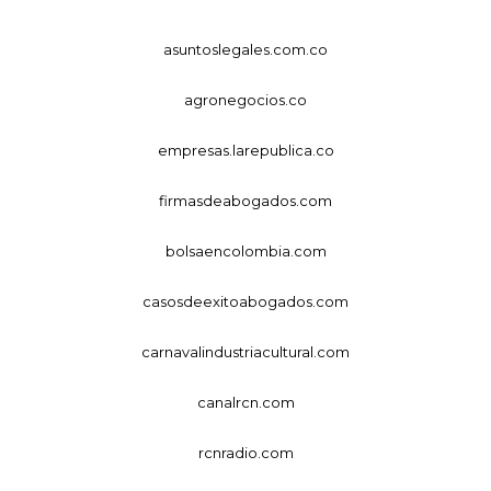
asuntoslegales.com.co
agronegocios.co
empresas.larepublica.co
firmasdeabogados.com
bolsaencolombia.com
casosdeexitoabogados.com
carnavalindustriacultural.com
canalrcn.com
rcnradio.com