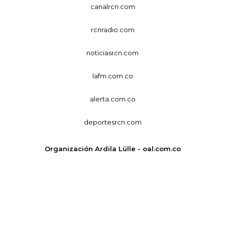
canalrcn.com
rcnradio.com
noticiasrcn.com
lafm.com.co
alerta.com.co
deportesrcn.com
Organización Ardila Lülle - oal.com.co