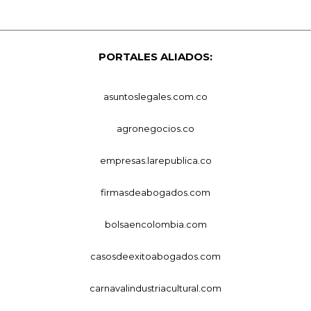
PORTALES ALIADOS:
asuntoslegales.com.co
agronegocios.co
empresas.larepublica.co
firmasdeabogados.com
bolsaencolombia.com
casosdeexitoabogados.com
carnavalindustriacultural.com