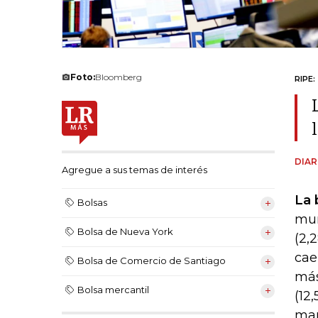
Foto:
Bloomberg
RIPE:
DIAR
Agregue a sus temas de interés
La 
Bolsas
mun
Bolsa de Nueva York
(2,
cae
Bolsa de Comercio de Santiago
más
Bolsa mercantil
(12
man