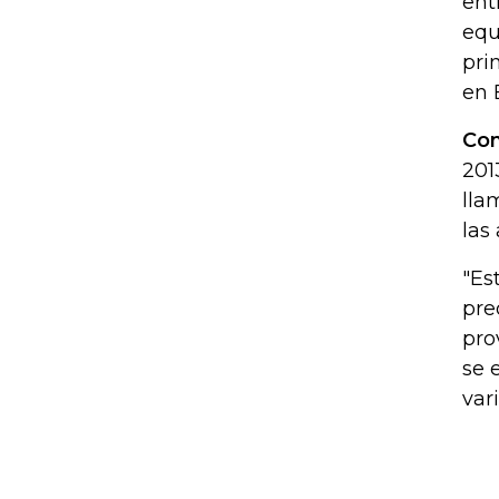
ent
equ
pri
en 
Con
201
lla
las
"Es
pre
pro
se 
var