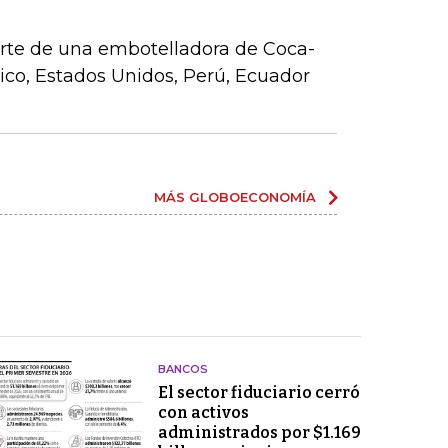
parte de una embotelladora de Coca-
co, Estados Unidos, Perú, Ecuador
MÁS GLOBOECONOMÍA
BANCOS
El sector fiduciario cerró
con activos
administrados por $1.169