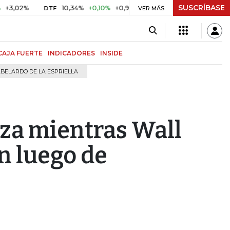
SUSCRÍBASE
10,34%
+0,10%
+0,98%
$ 416,96
+$ 0,05
+0,01%
DTF
UVR
VER MÁS
CAJA FUERTE
INDICADORES
INSIDE
BELARDO DE LA ESPRIELLA
alza mientras Wall
n luego de