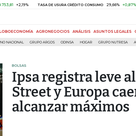
+2,19%
29,66%
+0,87%
+3,02%
TASA DE USURA CRÉDITO CONSUMO
LOBOECONOMÍA
AGRONEGOCIOS
ANÁLISIS
ASUNTOS LEGALES
RNO NACIONAL
GRUPO ARGOS
ODINSA
HOGAR
GRUPO NUTRESA
A
BOLSAS
Ipsa registra leve 
Street y Europa cae
alcanzar máximos