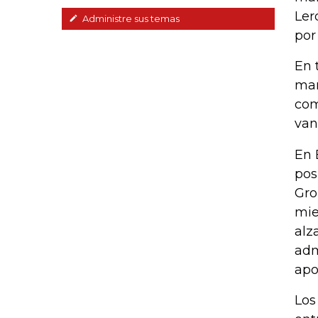
Ler
Administre sus temas
por
En 
mar
com
van
En 
pos
Gro
mie
alz
adm
apo
Los