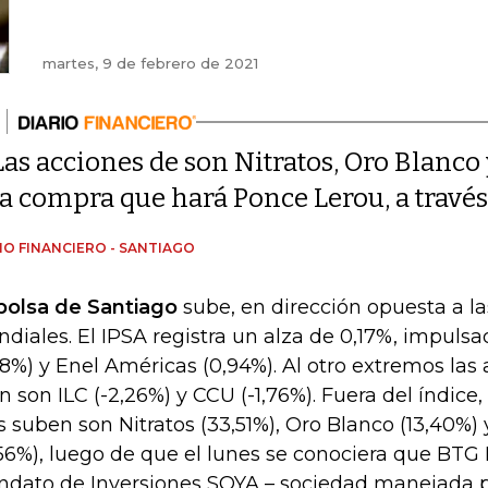
martes, 9 de febrero de 2021
Las acciones de son Nitratos, Oro Blanc
la compra que hará Ponce Lerou, a travé
IO FINANCIERO - SANTIAGO
bolsa de Santiago
sube, en dirección opuesta a la
diales. El IPSA registra un alza de 0,17%, impuls
28%) y Enel Américas (0,94%). Al otro extremos la
n son ILC (-2,26%) y CCU (-1,76%). Fuera del índice
 suben son Nitratos (33,51%), Oro Blanco (13,40%)
,56%), luego de que el lunes se conociera que BTG 
dato de Inversiones SQYA – sociedad manejada p