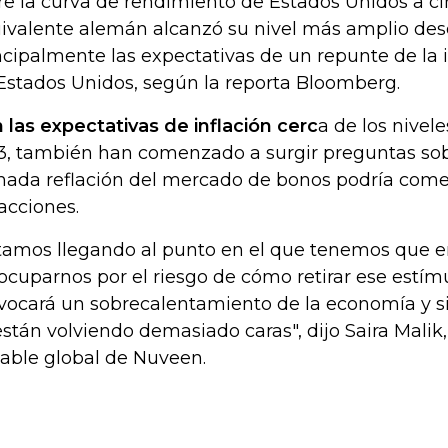
re la curva de rendimiento de Estados Unidos a ci
ivalente alemán alcanzó su nivel más amplio desd
ncipalmente las expectativas de un repunte de la 
Estados Unidos, según la reporta Bloomberg.
 las expectativas de inflación cerc
a de los nivel
3, también han comenzado a surgir preguntas so
mada reflación del mercado de bonos podría com
 acciones.
tamos llegando al punto en el que tenemos que 
ocuparnos por el riesgo de cómo retirar ese estímu
vocará un sobrecalentamiento de la economía y si
están volviendo demasiado caras", dijo Saira Malik,
iable global de Nuveen.