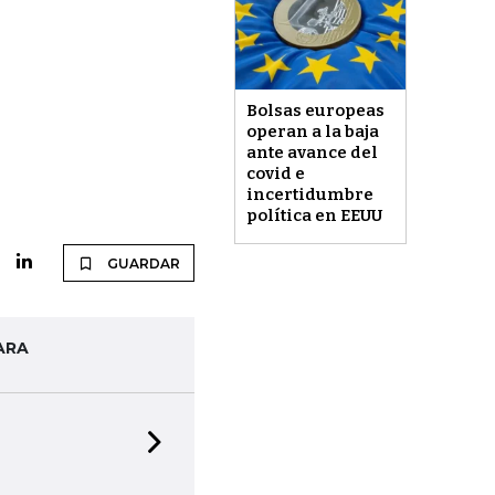
Bolsas europeas
operan a la baja
ante avance del
covid e
incertidumbre
política en EEUU
GUARDAR
ARA
Next slide