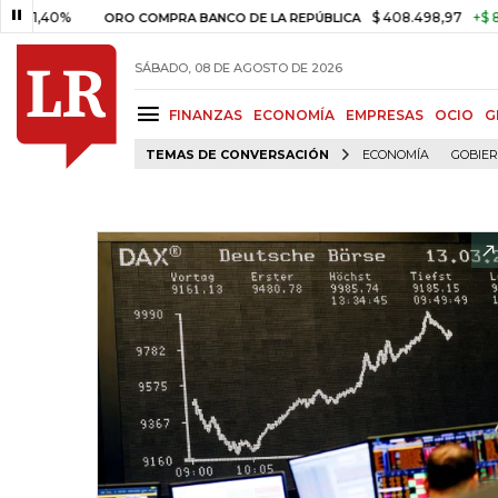
0%
$ 408.498,97
+$ 8.753,81
ORO COMPRA BANCO DE LA REPÚBLICA
SÁBADO, 08 DE AGOSTO DE 2026
FINANZAS
ECONOMÍA
EMPRESAS
OCIO
G
TEMAS DE CONVERSACIÓN
ECONOMÍA
GOBIE