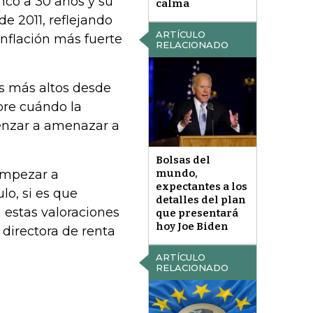
nco a 30 años y su
calma
e 2011, reflejando
ARTÍCULO
inflación más fuerte
RELACIONADO
es más altos desde
bre cuándo la
enzar a amenazar a
Bolsas del
mundo,
empezar a
expectantes a los
lo, si es que
detalles del plan
 estas valoraciones
que presentará
hoy Joe Biden
 directora de renta
ARTÍCULO
RELACIONADO