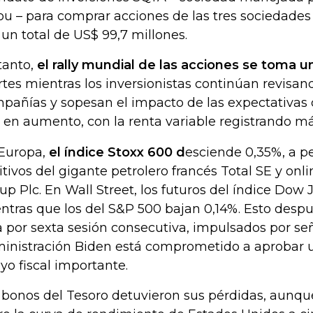
ou – para comprar acciones de las tres sociedade
 un total de US$ 99,7 millones.
tanto,
el rally mundial de las acciones se toma u
tes mientras los inversionistas continúan revisan
pañías y sopesan el impacto de las expectativas d
 en aumento, con la renta variable registrando má
Europa,
el índice Stoxx 600 d
esciende 0,35%, a p
itivos del gigante petrolero francés Total SE y on
up Plc. En Wall Street, los futuros del índice Dow 
ntras que los del S&P 500 bajan 0,14%. Esto despué
a por sexta sesión consecutiva, impulsados por se
inistración Biden está comprometido a aprobar 
yo fiscal importante.
 bonos del Tesoro detuvieron sus pérdidas, aunque