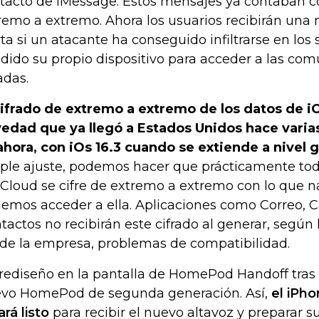
tacto de iMessage. Estos mensajes ya contaban co
remo a extremo. Ahora los usuarios recibirán una n
rta si un atacante ha conseguido infiltrarse en los
dido su propio dispositivo para acceder a las co
adas.
cifrado de extremo a extremo de los datos de i
edad que ya llegó a Estados Unidos hace varia
ahora, con iOs 16.3 cuando se extiende a nivel g
ple ajuste, podemos hacer que prácticamente tod
iCloud se cifre de extremo a extremo con lo que n
emos acceder a ella. Aplicaciones como Correo, C
tactos no recibirán este cifrado al generar, según
de la empresa, problemas de compatibilidad.
rediseño en la pantalla de HomePod Handoff tras 
vo HomePod de segunda generación. Así,
el iPho
ará listo
para recibir el nuevo altavoz y preparar s