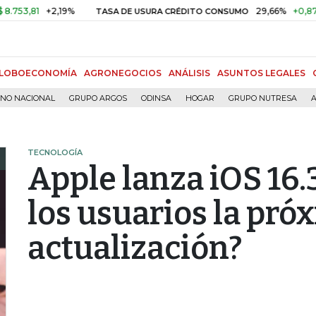
1
+2,19%
29,66%
+0,87%
+3,0
TASA DE USURA CRÉDITO CONSUMO
LOBOECONOMÍA
AGRONEGOCIOS
ANÁLISIS
ASUNTOS LEGALES
RNO NACIONAL
GRUPO ARGOS
ODINSA
HOGAR
GRUPO NUTRESA
A
TECNOLOGÍA
Apple lanza iOS 16.3
los usuarios la pró
actualización?