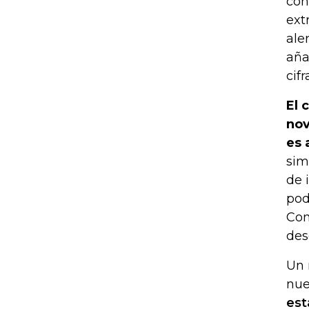
con
ext
ale
aña
cifr
El 
nov
es 
sim
de 
pod
Con
des
Un 
nue
est