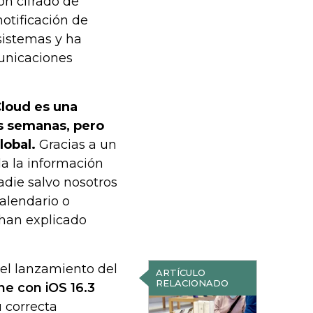
n cifrado de
otificación de
 sistemas y ha
municaciones
Cloud es una
s semanas, pero
lobal.
Gracias a un
a la información
adie salvo nosotros
alendario o
 han explicado
el lanzamiento del
ARTÍCULO
RELACIONADO
ne con iOS 16.3
u correcta