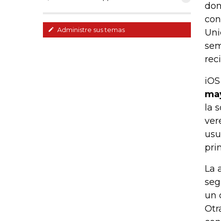
don
con
Administre sus temas
Uni
sem
rec
iOS
may
la 
ver
usu
pri
La 
seg
un 
Otr