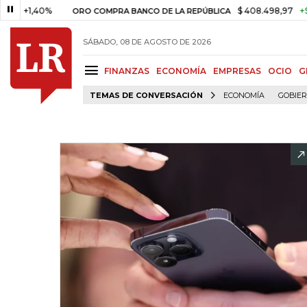
,40%
$ 408.498,97
+$ 8.753,8
ORO COMPRA BANCO DE LA REPÚBLICA
SÁBADO, 08 DE AGOSTO DE 2026
FINANZAS
ECONOMÍA
EMPRESAS
OCIO
G
TEMAS DE CONVERSACIÓN
ECONOMÍA
GOBIE