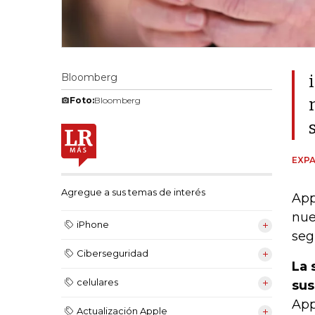
Bloomberg
Foto:
Bloomberg
EXPA
Agregue a sus temas de interés
App
nue
iPhone
seg
Ciberseguridad
La 
celulares
sus
App
Actualización Apple