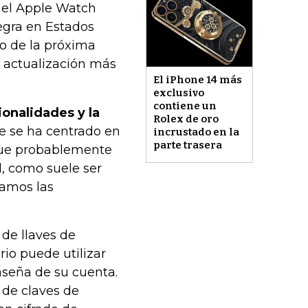
 el Apple Watch
negra en Estados
go de la próxima
a actualización más
El iPhone 14 más
exclusivo
contiene un
onalidades y la
Rolex de oro
 se ha centrado en
incrustado en la
parte trasera
 que probablemente
, como suele ser
lamos las
 de llaves de
rio puede utilizar
aseña de su cuenta.
 de claves de