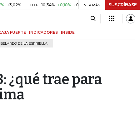
SUSCRÍBASE
2%
10,34%
+0,10%
+0,98%
$ 417,01
+$ 0,05
+0,01%
DTF
UVR
VER MÁS
CAJA FUERTE
INDICADORES
INSIDE
BELARDO DE LA ESPRIELLA
: ¿qué trae para
xima