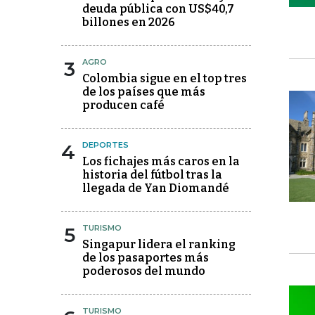
deuda pública con US$40,7
billones en 2026
3
AGRO
Colombia sigue en el top tres
de los países que más
producen café
4
DEPORTES
Los fichajes más caros en la
historia del fútbol tras la
llegada de Yan Diomandé
5
TURISMO
Singapur lidera el ranking
de los pasaportes más
poderosos del mundo
TURISMO