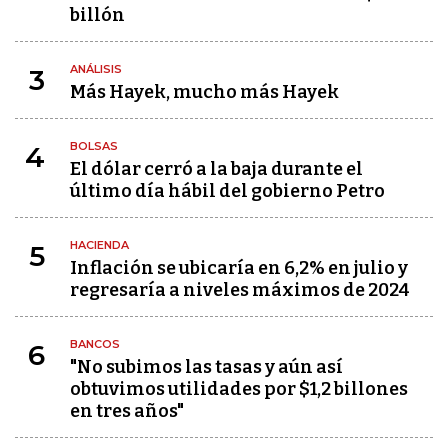
billón
ANÁLISIS
3
Más Hayek, mucho más Hayek
BOLSAS
4
El dólar cerró a la baja durante el
último día hábil del gobierno Petro
HACIENDA
5
Inflación se ubicaría en 6,2% en julio y
regresaría a niveles máximos de 2024
BANCOS
6
"No subimos las tasas y aún así
obtuvimos utilidades por $1,2 billones
en tres años"