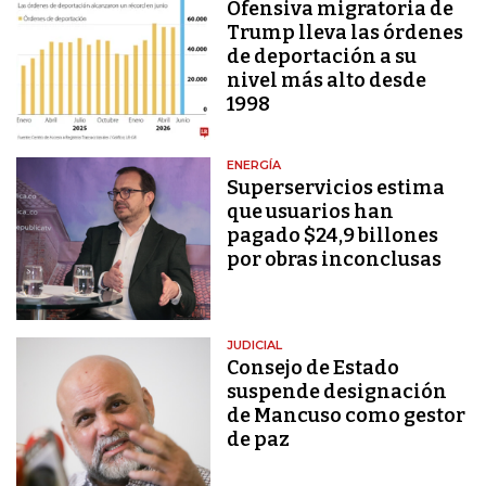
Ofensiva migratoria de
Trump lleva las órdenes
de deportación a su
nivel más alto desde
1998
ENERGÍA
Superservicios estima
que usuarios han
pagado $24,9 billones
por obras inconclusas
JUDICIAL
Consejo de Estado
suspende designación
de Mancuso como gestor
de paz