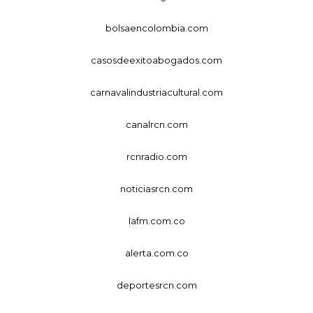
bolsaencolombia.com
casosdeexitoabogados.com
carnavalindustriacultural.com
canalrcn.com
rcnradio.com
noticiasrcn.com
lafm.com.co
alerta.com.co
deportesrcn.com