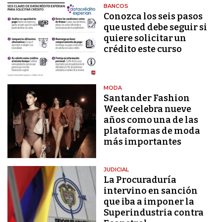
BANCOS
Conozca los seis pasos
que usted debe seguir si
quiere solicitar un
crédito este curso
MODA
Santander Fashion
Week celebra nueve
años como una de las
plataformas de moda
más importantes
JUDICIAL
La Procuraduría
intervino en sanción
que iba a imponer la
Superindustria contra