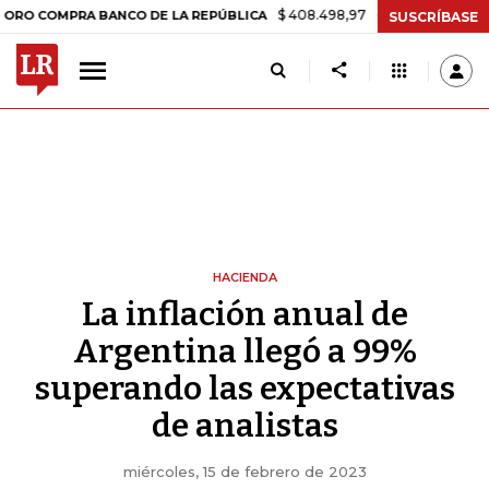
$ 408.498,97
+$ 8.753,81
+2,19%
MPRA BANCO DE LA REPÚBLICA
T
SUSCRÍBASE
HACIENDA
La inflación anual de
Argentina llegó a 99%
superando las expectativas
de analistas
miércoles, 15 de febrero de 2023