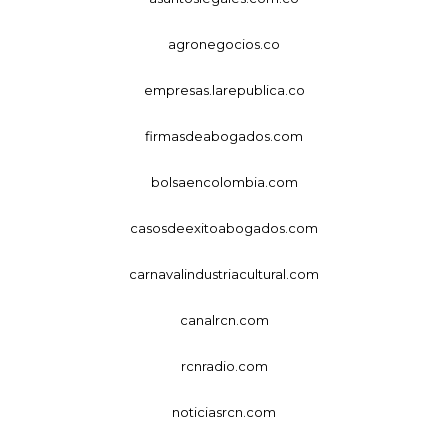
agronegocios.co
empresas.larepublica.co
firmasdeabogados.com
bolsaencolombia.com
casosdeexitoabogados.com
carnavalindustriacultural.com
canalrcn.com
rcnradio.com
noticiasrcn.com