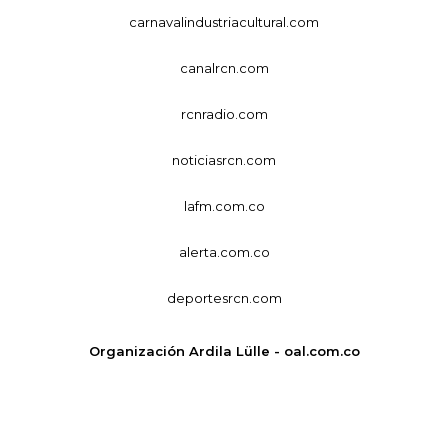
carnavalindustriacultural.com
canalrcn.com
rcnradio.com
noticiasrcn.com
lafm.com.co
alerta.com.co
deportesrcn.com
Organización Ardila Lülle - oal.com.co