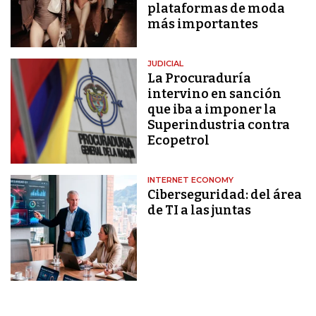
plataformas de moda
más importantes
JUDICIAL
La Procuraduría
intervino en sanción
que iba a imponer la
Superindustria contra
Ecopetrol
INTERNET ECONOMY
Ciberseguridad: del área
de TI a las juntas