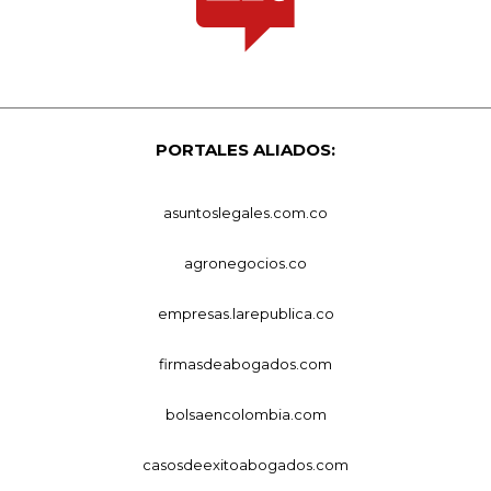
PORTALES ALIADOS:
asuntoslegales.com.co
agronegocios.co
empresas.larepublica.co
firmasdeabogados.com
bolsaencolombia.com
casosdeexitoabogados.com