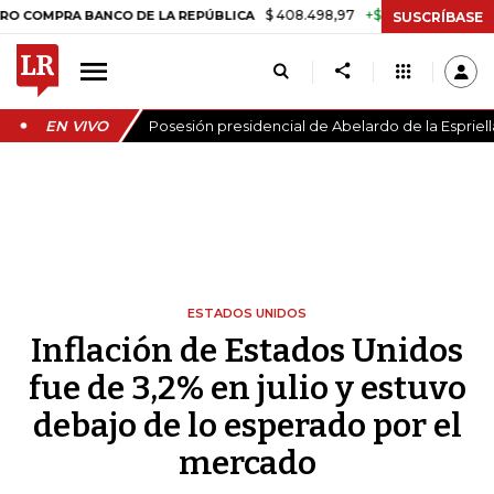
$ 408.498,97
+$ 8.753,81
+2,19%
RA BANCO DE LA REPÚBLICA
TA
SUSCRÍBASE
EN VIVO
Posesión presidencial de Abelardo de la Espriell
ESTADOS UNIDOS
Inflación de Estados Unidos
fue de 3,2% en julio y estuvo
debajo de lo esperado por el
mercado