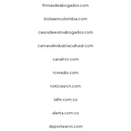
firmasdeabogados.com
bolsaencolombia.com
casosdeexitoabogados.com
carnavalindustriacultural.com
canalrcn.com
rcnradio.com
noticiasrcn.com
lafm.com.co
alerta.com.co
deportesrcn.com