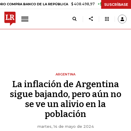
$ 408.498,97
+$ 8.753,81
+2,19%
PRA BANCO DE LA REPÚBLICA
T
SUSCRÍBASE
ARGENTINA
La inflación de Argentina
sigue bajando, pero aún no
se ve un alivio en la
población
martes, 14 de mayo de 2024