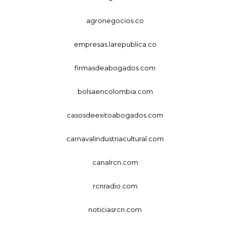
agronegocios.co
empresas.larepublica.co
firmasdeabogados.com
bolsaencolombia.com
casosdeexitoabogados.com
carnavalindustriacultural.com
canalrcn.com
rcnradio.com
noticiasrcn.com