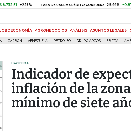
,81
+2,19%
29,66%
+0,87%
+3
TASA DE USURA CRÉDITO CONSUMO
LOBOECONOMÍA
AGRONEGOCIOS
ANÁLISIS
ASUNTOS LEGALES
ÍA
CARBÓN
VENEZUELA
PETRÓLEO
GRUPO ARGOS
EBITDA
AMÉ
HACIENDA
Indicador de expec
inflación de la zona
mínimo de siete añ