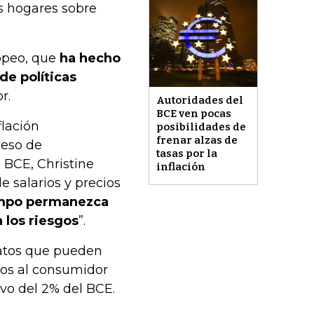
os hogares sobre
opeo, que
ha hecho
de políticas
r.
Autoridades del
BCE ven pocas
lación
posibilidades de
frenar alzas de
ceso de
tasas por la
l BCE, Christine
inflación
 salarios y precios
empo permanezca
 los riesgos
”.
 datos que pueden
ios al consumidor
vo del 2% del BCE.