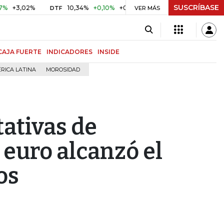
SUSCRÍBASE
,02%
10,34%
+0,10%
+0,98%
$ 416,86
+$ 0,05
+0,0
DTF
UVR
VER MÁS
CAJA FUERTE
INDICADORES
INSIDE
RICA LATINA
MOROSIDAD
tativas de
 euro alcanzó el
os