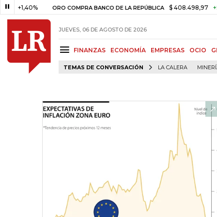
1,40%
$ 408.498,97
+$ 8.753
ORO COMPRA BANCO DE LA REPÚBLICA
JUEVES, 06 DE AGOSTO DE 2026
FINANZAS
ECONOMÍA
EMPRESAS
OCIO
G
TEMAS DE CONVERSACIÓN
LA CALERA
MINER