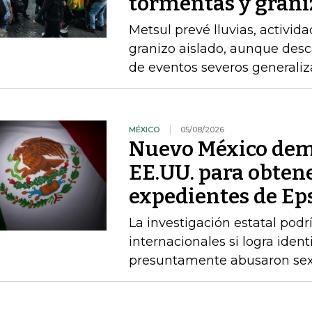
tormentas y grani
Metsul prevé lluvias, activida
granizo aislado, aunque desc
de eventos severos generali
MÉXICO
05/08/2026
Nuevo México dem
EE.UU. para obtene
expedientes de Ep
La investigación estatal pod
internacionales si logra ident
presuntamente abusaron sex