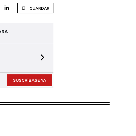
GUARDAR
ARA
Next slide
SUSCRÍBASE YA