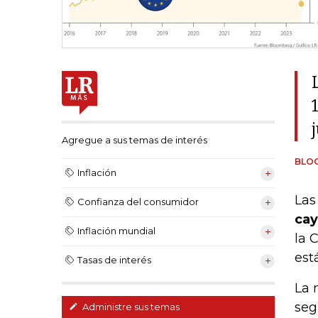
Agregue a sus temas de interés
BLO
Inflación
La
Confianza del consumidor
cay
Inflación mundial
la 
est
Tasas de interés
La
seg
Administre sus temas