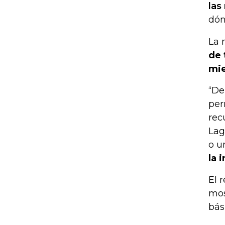
las
dón
La 
de 
mie
“De
per
rec
Lag
o u
la 
El 
mos
bás