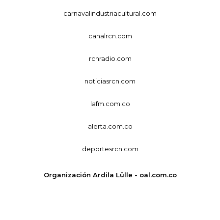
carnavalindustriacultural.com
canalrcn.com
rcnradio.com
noticiasrcn.com
lafm.com.co
alerta.com.co
deportesrcn.com
Organización Ardila Lülle - oal.com.co