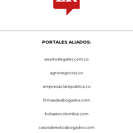
PORTALES ALIADOS:
asuntoslegales.com.co
agronegocios.co
empresas.larepublica.co
firmasdeabogados.com
bolsaencolombia.com
casosdeexitoabogados.com