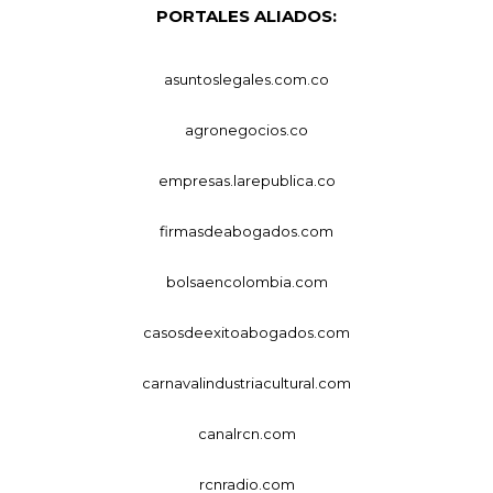
PORTALES ALIADOS:
asuntoslegales.com.co
agronegocios.co
empresas.larepublica.co
firmasdeabogados.com
bolsaencolombia.com
casosdeexitoabogados.com
carnavalindustriacultural.com
canalrcn.com
rcnradio.com