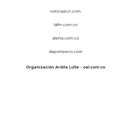
noticiasrcn.com
lafm.com.co
alerta.com.co
deportesrcn.com
Organización Ardila Lülle - oal.com.co