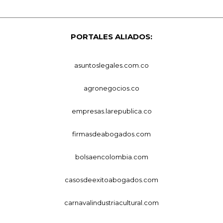
PORTALES ALIADOS:
asuntoslegales.com.co
agronegocios.co
empresas.larepublica.co
firmasdeabogados.com
bolsaencolombia.com
casosdeexitoabogados.com
carnavalindustriacultural.com