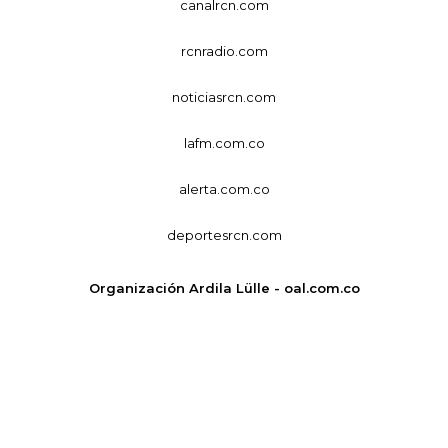
canalrcn.com
rcnradio.com
noticiasrcn.com
lafm.com.co
alerta.com.co
deportesrcn.com
Organización Ardila Lülle - oal.com.co