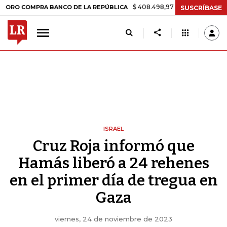
$ 408.498,97
+$ 8.753,81
+2,19%
MPRA BANCO DE LA REPÚBLICA
T
SUSCRÍBASE
ISRAEL
Cruz Roja informó que
Hamás liberó a 24 rehenes
en el primer día de tregua en
Gaza
viernes, 24 de noviembre de 2023