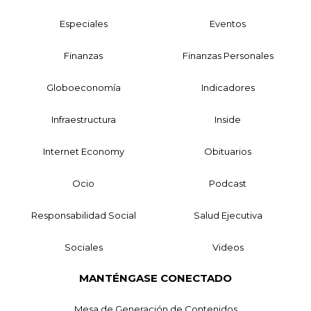
Especiales
Eventos
Finanzas
Finanzas Personales
Globoeconomía
Indicadores
Infraestructura
Inside
Internet Economy
Obituarios
Ocio
Podcast
Responsabilidad Social
Salud Ejecutiva
Sociales
Videos
MANTÉNGASE CONECTADO
Mesa de Generación de Contenidos