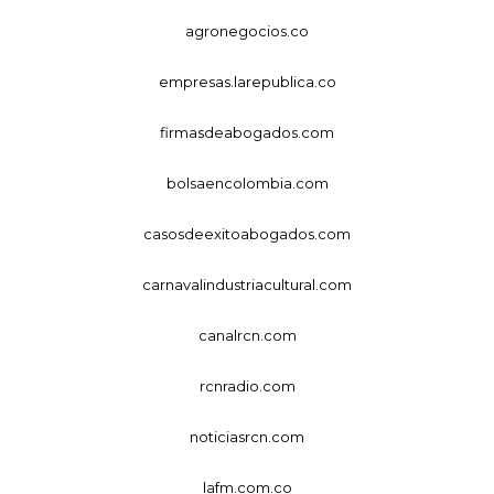
agronegocios.co
empresas.larepublica.co
firmasdeabogados.com
bolsaencolombia.com
casosdeexitoabogados.com
carnavalindustriacultural.com
canalrcn.com
rcnradio.com
noticiasrcn.com
lafm.com.co