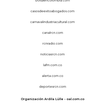
bolsaencolombia.com
casosdeexitoabogados.com
carnavalindustriacultural.com
canalrcn.com
rcnradio.com
noticiasrcn.com
lafm.com.co
alerta.com.co
deportesrcn.com
Organización Ardila Lülle - oal.com.co