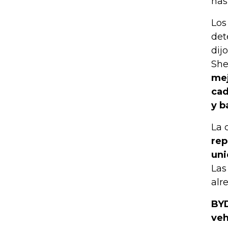
has
Los
det
dij
She
mej
cad
y b
La 
rep
uni
Las
alr
BYD
veh