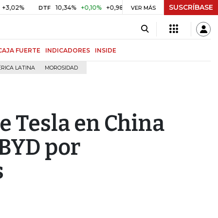
SUSCRÍBASE
10,34%
+0,10%
+0,98%
$ 416,86
+$ 0,05
+0,01%
DTF
UVR
VER MÁS
CAJA FUERTE
INDICADORES
INSIDE
RICA LATINA
MOROSIDAD
e Tesla en China
 BYD por
s