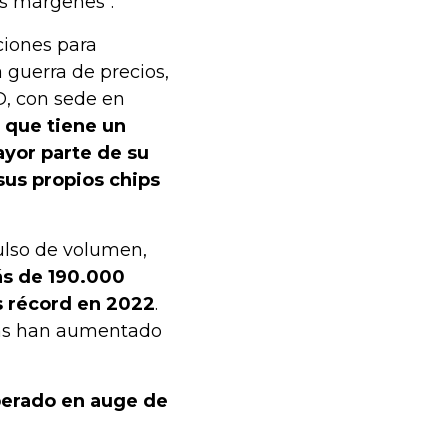
s márgenes".
ciones para
 guerra de precios,
D, con sede en
 que tiene un
ayor parte de su
us propios chips
lso de volumen,
ás de 190.000
s récord en 2022
.
stas han aumentado
perado en auge de