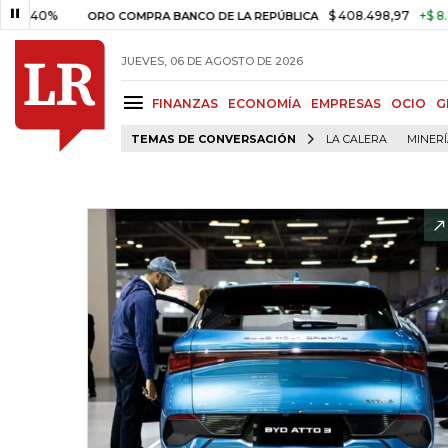
%
$ 408.498,97
+$ 8.753,81
+
ORO COMPRA BANCO DE LA REPÚBLICA
JUEVES, 06 DE AGOSTO DE 2026
FINANZAS
ECONOMÍA
EMPRESAS
OCIO
G
TEMAS DE CONVERSACIÓN
LA CALERA
MINER