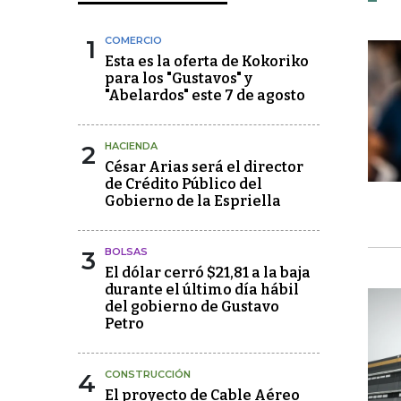
1
COMERCIO
Esta es la oferta de Kokoriko
para los "Gustavos" y
"Abelardos" este 7 de agosto
2
HACIENDA
César Arias será el director
de Crédito Público del
Gobierno de la Espriella
3
BOLSAS
El dólar cerró $21,81 a la baja
durante el último día hábil
del gobierno de Gustavo
Petro
4
CONSTRUCCIÓN
El proyecto de Cable Aéreo