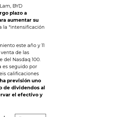
e Lam, BYD
rgo plazo a
ara aumentar su
 la "intensificación
iento este año y 11
 venta de las
e del Nasdaq 100.
 es seguido por
is calificaciones
 ha previsión uno
go de dividendos al
rvar el efectivo y