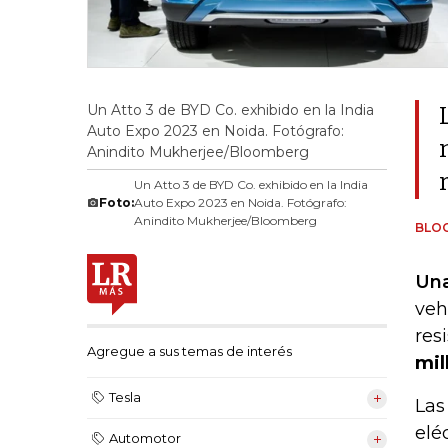
Un Atto 3 de BYD Co. exhibido en la India
Auto Expo 2023 en Noida. Fotógrafo:
Anindito Mukherjee/Bloomberg
Un Atto 3 de BYD Co. exhibido en la India
Foto:
Auto Expo 2023 en Noida. Fotógrafo:
Anindito Mukherjee/Bloomberg
BLO
Una
veh
res
Agregue a sus temas de interés
mil
Tesla
Las
elé
Automotor