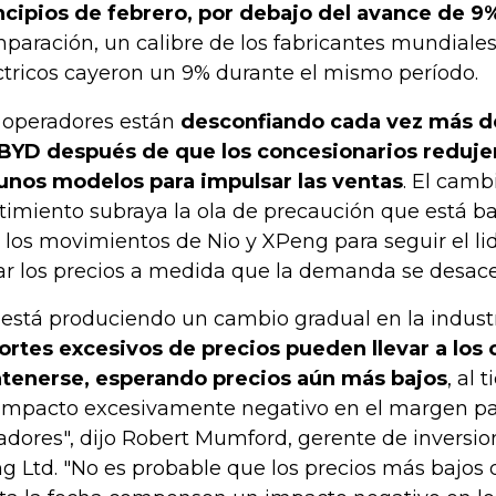
ncipios de febrero, por debajo del avance de 9
paración, un calibre de los fabricantes mundiales
ctricos cayeron un 9% durante el mismo período.
 operadores están
desconfiando cada vez más de
BYD después de que los concesionarios redujer
unos modelos para impulsar las ventas
. El camb
timiento subraya la ola de precaución que está ba
s los movimientos de Nio y XPeng para seguir el li
ar los precios a medida que la demanda se desace
 está produciendo un cambio gradual en la indust
ortes excesivos de precios pueden llevar a los
tenerse, esperando precios aún más bajos
, al
impacto excesivamente negativo en el margen par
adores", dijo Robert Mumford, gerente de invers
g Ltd. "No es probable que los precios más bajos 