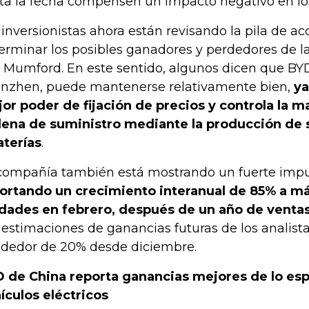
ta la fecha compensen un impacto negativo en lo
 inversionistas ahora están revisando la pila de ac
erminar los posibles ganadores y perdedores de la
o Mumford. En este sentido, algunos dicen que BY
nzhen, puede mantenerse relativamente bien,
ya
or poder de fijación de precios y controla la m
ena de suministro mediante la producción de s
aterías
.
compañía también está mostrando un fuerte impu
ortando un crecimiento interanual de 85% a m
dades en febrero, después de un año de venta
 estimaciones de ganancias futuras de los anali
ededor de 20% desde diciembre.
 de China reporta ganancias mejores de lo es
ículos eléctricos