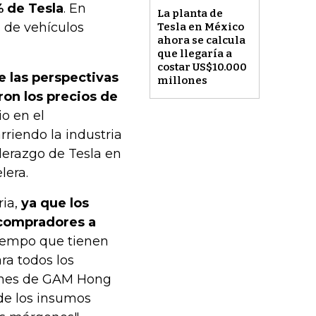
% de Tesla
. En
La planta de
 de vehículos
Tesla en México
ahora se calcula
que llegaría a
costar US$10.000
 las perspectivas
millones
on los precios de
io en el
rriendo la industria
derazgo de Tesla en
lera.
ria,
ya que los
 compradores a
 tiempo que tienen
a todos los
iones de GAM Hong
de los insumos