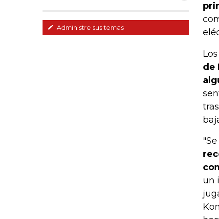
pri
com
Administre sus temas
elé
Los
de 
alg
sen
tra
baj
"Se
rec
con
un 
jug
Kon