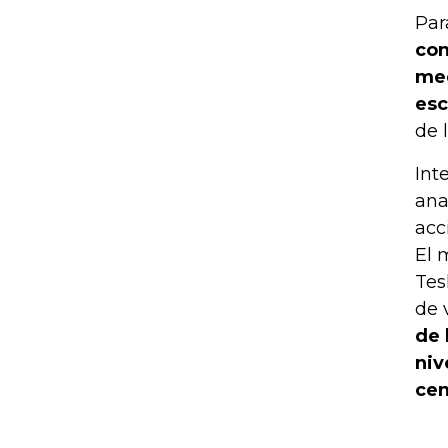
Par
con
med
esc
de 
Int
ana
acc
El 
Tes
de 
de 
niv
cen