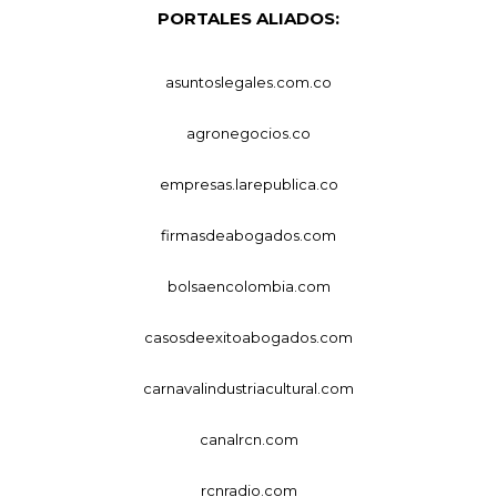
PORTALES ALIADOS:
asuntoslegales.com.co
agronegocios.co
empresas.larepublica.co
firmasdeabogados.com
bolsaencolombia.com
casosdeexitoabogados.com
carnavalindustriacultural.com
canalrcn.com
rcnradio.com