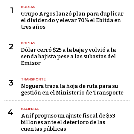
BOLSAS
1
Grupo Argos lanzó plan para duplicar
el dividendo y elevar 70% el Ebitda en
tres años
BOLSAS
2
Dólar cerró $25 a la baja y volvió a la
senda bajista pese a las subastas del
Emisor
TRANSPORTE
3
Noguera traza la hoja de ruta para su
gestión en el Ministerio de Transporte
HACIENDA
4
Anif propuso un ajuste fiscal de $53
billones ante el deterioro de las
cuentas públicas