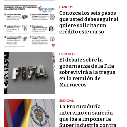
BANCOS
Conozca los seis pasos
que usted debe seguir si
quiere solicitar un
crédito este curso
DEPORTE
El debate sobre la
gobernanza de la Fifa
sobrevivirá a la tregua
en la reunión de
Marruecos
JUDICIAL
La Procuraduría
intervino en sanción
que iba a imponer la
Superindustria contra