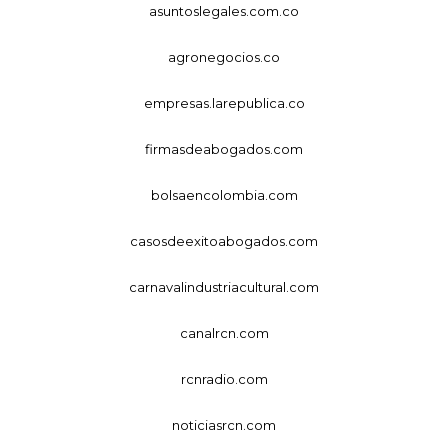
asuntoslegales.com.co
agronegocios.co
empresas.larepublica.co
firmasdeabogados.com
bolsaencolombia.com
casosdeexitoabogados.com
carnavalindustriacultural.com
canalrcn.com
rcnradio.com
noticiasrcn.com