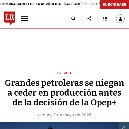
$ 408.498,97
+$ 8.753,81
+2,19%
NCO DE LA REPÚBLICA
TASA DE
SUSCRÍBASE
ENERGÍA
Grandes petroleras se niegan
a ceder en producción antes
de la decisión de la Opep+
viernes, 2 de mayo de 2025