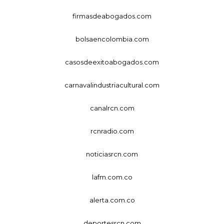
firmasdeabogados.com
bolsaencolombia.com
casosdeexitoabogados.com
carnavalindustriacultural.com
canalrcn.com
rcnradio.com
noticiasrcn.com
lafm.com.co
alerta.com.co
deportesrcn.com