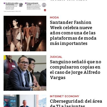
MODA
Santander Fashion
Week celebra nueve
años como una de las
plataformas de moda
más importantes
JUDICIAL
Sanguino señaló que no
compulsaron copias en
el caso de Jorge Alfredo
Vargas
INTERNET ECONOMY
Ciberseguridad: del área
de TI a las juntas