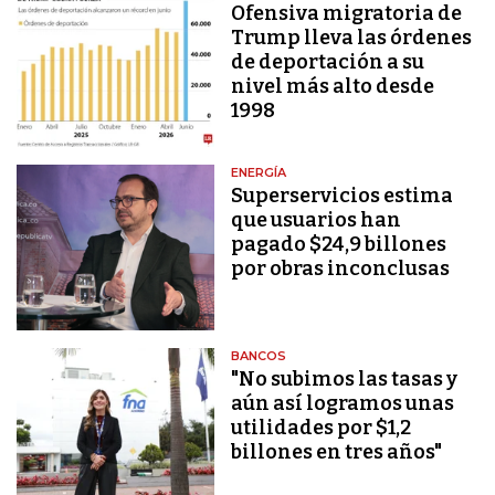
Ofensiva migratoria de
Trump lleva las órdenes
de deportación a su
nivel más alto desde
1998
ENERGÍA
Superservicios estima
que usuarios han
pagado $24,9 billones
por obras inconclusas
BANCOS
"No subimos las tasas y
aún así logramos unas
utilidades por $1,2
billones en tres años"