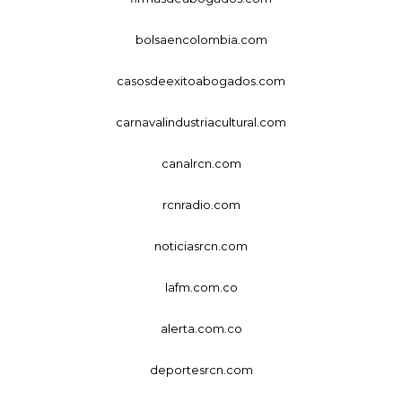
bolsaencolombia.com
casosdeexitoabogados.com
carnavalindustriacultural.com
canalrcn.com
rcnradio.com
noticiasrcn.com
lafm.com.co
alerta.com.co
deportesrcn.com