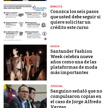
BANCOS
Conozca los seis pasos
que usted debe seguir si
quiere solicitar un
crédito este curso
MODA
Santander Fashion
Week celebra nueve
años como una de las
plataformas de moda
más importantes
JUDICIAL
Sanguino señaló que no
compulsaron copias en
el caso de Jorge Alfredo
Vargas