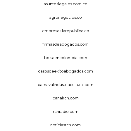
asuntoslegales.com.co
agronegocios.co
empresas.larepublica.co
firmasdeabogados.com
bolsaencolombia.com
casosdeexitoabogados.com
carnavalindustriacultural.com
canalrcn.com
rcnradio.com
noticiasrcn.com