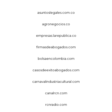
asuntoslegales.com.co
agronegocios.co
empresas.larepublica.co
firmasdeabogados.com
bolsaencolombia.com
casosdeexitoabogados.com
carnavalindustriacultural.com
canalrcn.com
rcnradio.com