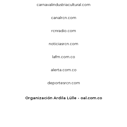
carnavalindustriacultural.com
canalrcn.com
rcnradio.com
noticiasrcn.com
lafm.com.co
alerta.com.co
deportesrcn.com
Organización Ardila Lülle - oal.com.co