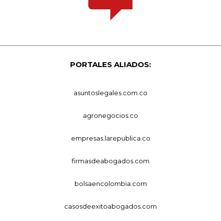
PORTALES ALIADOS:
asuntoslegales.com.co
agronegocios.co
empresas.larepublica.co
firmasdeabogados.com
bolsaencolombia.com
casosdeexitoabogados.com