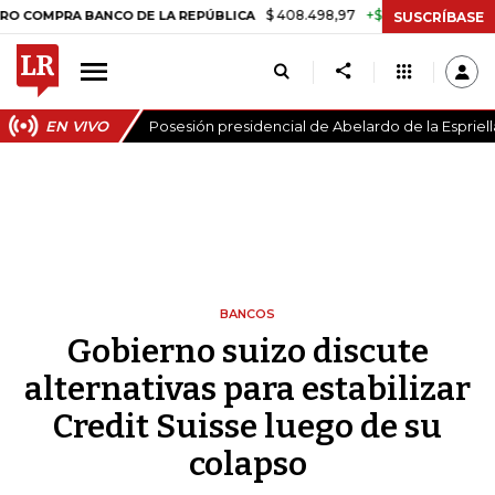
$ 408.498,97
+$ 8.753,81
+2,19%
PRA BANCO DE LA REPÚBLICA
TA
SUSCRÍBASE
EN VIVO
Posesión presidencial de Abelardo de la Espriell
BANCOS
Gobierno suizo discute
alternativas para estabilizar
Credit Suisse luego de su
colapso