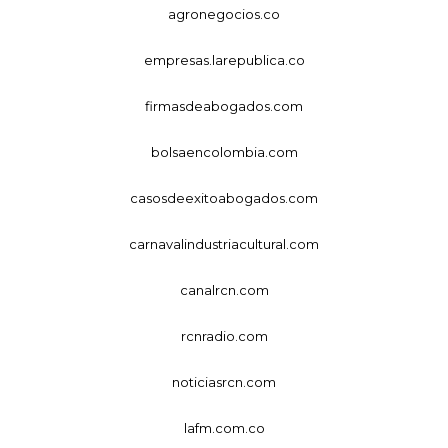
agronegocios.co
empresas.larepublica.co
firmasdeabogados.com
bolsaencolombia.com
casosdeexitoabogados.com
carnavalindustriacultural.com
canalrcn.com
rcnradio.com
noticiasrcn.com
lafm.com.co