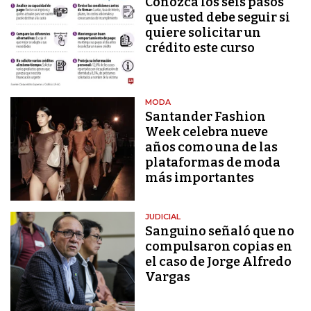
Conozca los seis pasos
que usted debe seguir si
quiere solicitar un
crédito este curso
MODA
Santander Fashion
Week celebra nueve
años como una de las
plataformas de moda
más importantes
JUDICIAL
Sanguino señaló que no
compulsaron copias en
el caso de Jorge Alfredo
Vargas