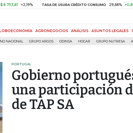
81
+2,19%
29,66%
+0,87%
+3,
TASA DE USURA CRÉDITO CONSUMO
LOBOECONOMÍA
AGRONEGOCIOS
ANÁLISIS
ASUNTOS LEGALES
RNO NACIONAL
GRUPO ARGOS
ODINSA
HOGAR
GRUPO NUTRESA
A
PORTUGAL
Gobierno portugué
una participación 
de TAP SA