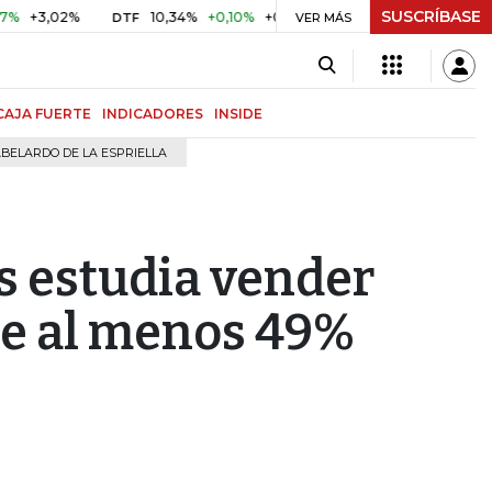
SUSCRÍBASE
02%
10,34%
+0,10%
+0,98%
$ 416,96
+$ 0,05
+0,01
DTF
UVR
VER MÁS
CAJA FUERTE
INDICADORES
INSIDE
BELARDO DE LA ESPRIELLA
s estudia vender
de al menos 49%