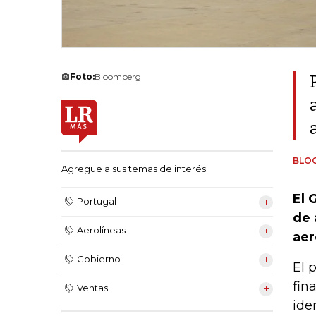
Foto:
Bloomberg
BLO
Agregue a sus temas de interés
El 
Portugal
de 
Aerolíneas
aer
Gobierno
El 
fin
Ventas
ide