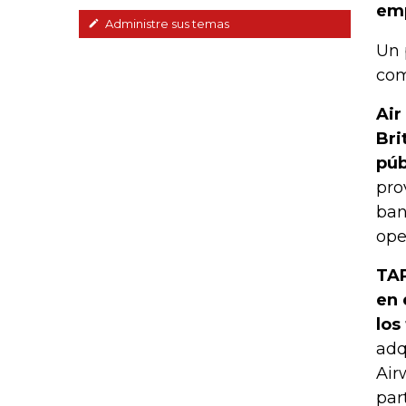
emp
Administre sus temas
Un 
com
Air
Bri
púb
pro
ban
ope
TAP
en 
los
adq
Air
par