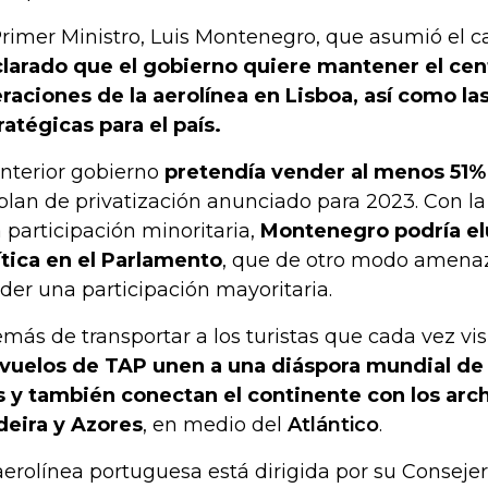
Primer Ministro, Luis Montenegro, que asumió el ca
larado que el gobierno quiere mantener el cen
raciones de la aerolínea en Lisboa, así como las
ratégicas para el país.
anterior gobierno
pretendía vender al menos 51%
plan de privatización anunciado para 2023. Con la
 participación minoritaria,
Montenegro podría elu
ítica en el Parlamento
, que de otro modo amenaz
der una participación mayoritaria.
más de transportar a los turistas que cada vez vi
 vuelos de TAP unen a una diáspora mundial de
s y también conectan el continente con los arc
eira y Azores
, en medio del
Atlántico
.
aerolínea portuguesa está dirigida por su Conseje