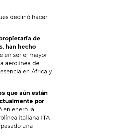
gués declinó hacer
propietaria de
as, han hecho
e en ser el mayor
a aerolínea de
sencia en África y
es que aún están
actualmente por
 en enero la
olínea italiana ITA
o pasado una