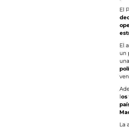
El 
dec
ope
est
El 
un 
una
pol
ven
Ade
l
os
paí
Mad
La 