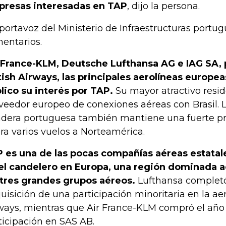
resas interesadas en TAP
, dijo la persona.
portavoz del Ministerio de Infraestructuras portu
entarios.
 France-KLM, Deutsche Lufthansa AG e IAG SA, 
tish Airways, las principales aerolíneas europe
lico su interés por TAP.
Su mayor atractivo resid
veedor europeo de conexiones aéreas con Brasil. L
dera portuguesa también mantiene una fuerte pre
ra varios vuelos a Norteamérica.
 es una de las pocas compañías aéreas estatal
el candelero en Europa, una región dominada 
 tres grandes grupos aéreos.
Lufthansa completó
uisición de una participación minoritaria en la aer
ways, mientras que Air France-KLM compró el añ
ticipación en SAS AB.