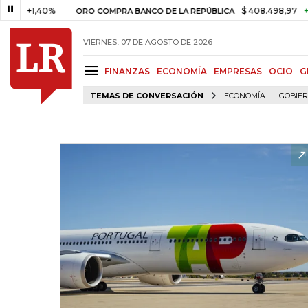
,40%
$ 408.498,97
+$ 8.753,
ORO COMPRA BANCO DE LA REPÚBLICA
VIERNES, 07 DE AGOSTO DE 2026
FINANZAS
ECONOMÍA
EMPRESAS
OCIO
G
TEMAS DE CONVERSACIÓN
ECONOMÍA
GOBIE