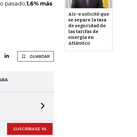
ño pasado,
1,6% más
Air-e solicitó que
se separe la tasa
de seguridad de
las tarifas de
energía en
Atlántico
GUARDAR
ARA
Next slide
SUSCRÍBASE YA