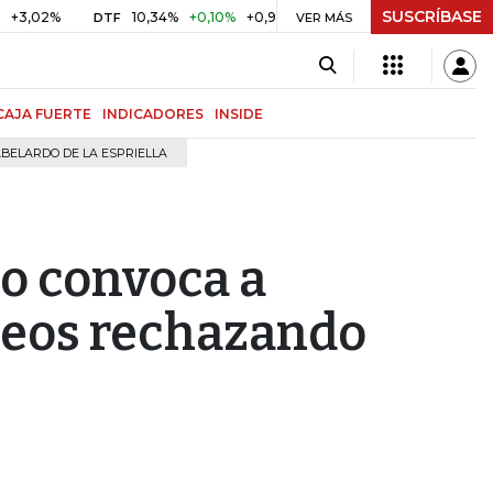
SUSCRÍBASE
2%
10,34%
+0,10%
+0,98%
$ 416,91
+$ 0,05
+0,01%
DTF
UVR
VER MÁS
CAJA FUERTE
INDICADORES
INSIDE
BELARDO DE LA ESPRIELLA
o convoca a
eos rechazando