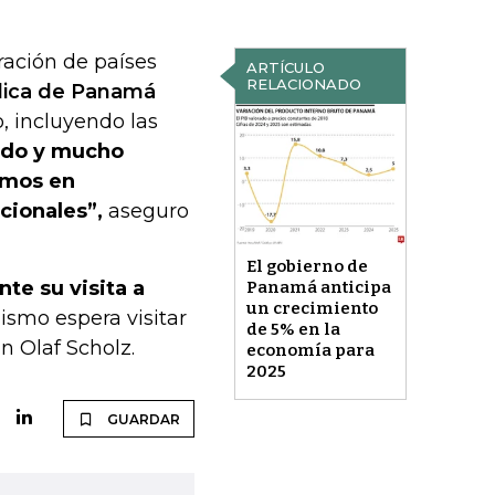
ración de países
ARTÍCULO
RELACIONADO
lica de Panamá
, incluyendo las
tado y mucho
amos en
cionales”,
aseguro
El gobierno de
te su visita a
Panamá anticipa
un crecimiento
ismo espera visitar
de 5% en la
 Olaf Scholz.
economía para
2025
GUARDAR