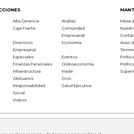
CCIONES
MANT
Alta Gerencia
Análisis
Mesa d
Caja Fuerte
Comunidad
Nuestr
Empresarial
Contác
Directorio
Economía
Aviso 
Empresarial
Términ
Especiales
Eventos
Políti
Finanzas Personales
Globoeconomía
Polític
Infraestructura
Inside
Superi
Obituarios
Ocio
Responsabilidad
Salud Ejecutiva
Social
Videos
.larepublica.co
firmasdeabogados.com
bolsaencolombia.com