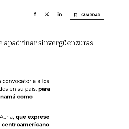
GUARDAR
de apadrinar sinvergüenzuras
 convocatoria a los
dos en su país,
para
 Panamá como
z Acha,
que exprese
ís centroamericano