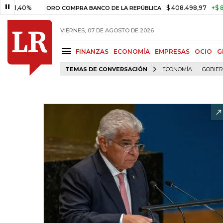
40%
$ 408.498,97
+$ 8.753,81
ORO COMPRA BANCO DE LA REPÚBLICA
VIERNES, 07 DE AGOSTO DE 2026
FINANZAS
ECONOMÍA
EMPRESAS
OCIO
G
TEMAS DE CONVERSACIÓN
ECONOMÍA
GOBIE