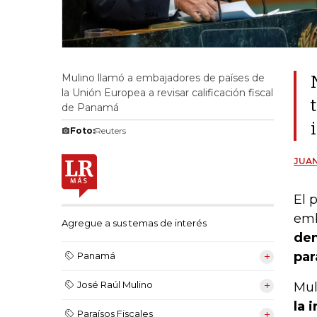
Mulino llamó a embajadores de países de
la Unión Europea a revisar calificación fiscal
de Panamá
Foto:
Reuters
JUA
El 
emb
Agregue a sus temas de interés
dem
par
Panamá
José Raúl Mulino
Mul
la 
Paraísos Fiscales