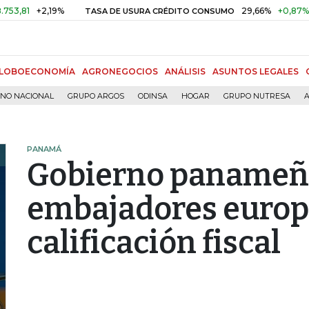
+2,19%
29,66%
+0,87%
+3,0
TASA DE USURA CRÉDITO CONSUMO
LOBOECONOMÍA
AGRONEGOCIOS
ANÁLISIS
ASUNTOS LEGALES
RNO NACIONAL
GRUPO ARGOS
ODINSA
HOGAR
GRUPO NUTRESA
A
PANAMÁ
Gobierno panameñ
embajadores europ
calificación fiscal