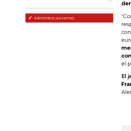
den
“Co
Administre sus temas
res
con
euro
men
con
el 
El 
Fra
Ale