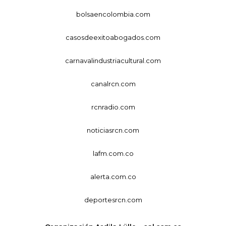
bolsaencolombia.com
casosdeexitoabogados.com
carnavalindustriacultural.com
canalrcn.com
rcnradio.com
noticiasrcn.com
lafm.com.co
alerta.com.co
deportesrcn.com