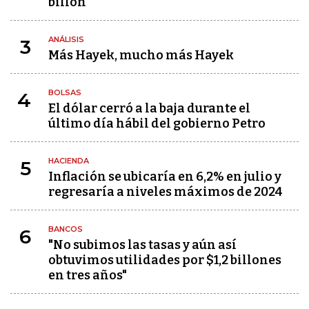
billón
ANÁLISIS
3
Más Hayek, mucho más Hayek
BOLSAS
4
El dólar cerró a la baja durante el
último día hábil del gobierno Petro
HACIENDA
5
Inflación se ubicaría en 6,2% en julio y
regresaría a niveles máximos de 2024
BANCOS
6
"No subimos las tasas y aún así
obtuvimos utilidades por $1,2 billones
en tres años"