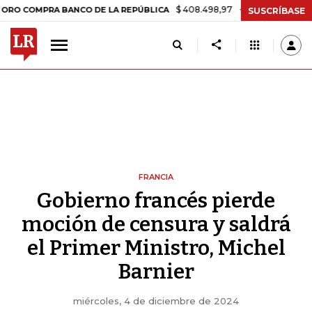
$ 408.498,97
+$ 8.753,81
+2,19%
PRA BANCO DE LA REPÚBLICA
TA
SUSCRÍBASE
FRANCIA
Gobierno francés pierde
moción de censura y saldrá
el Primer Ministro, Michel
Barnier
miércoles, 4 de diciembre de 2024