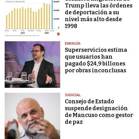
Trump lleva las órdenes
de deportación a su
nivel más alto desde
1998
ENERGÍA
Superservicios estima
que usuarios han
pagado $24,9 billones
por obras inconclusas
JUDICIAL
Consejo de Estado
suspende designación
de Mancuso como gestor
de paz