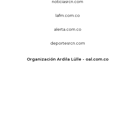
noticiasrcn.com
lafm.com.co
alerta.com.co
deportesrcn.com
Organización Ardila Lülle - oal.com.co