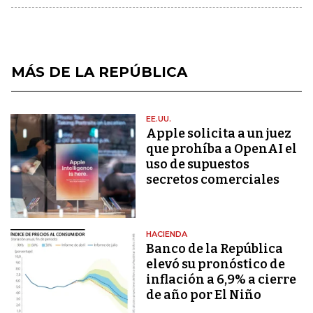
MÁS DE LA REPÚBLICA
EE.UU.
Apple solicita a un juez
que prohíba a OpenAI el
uso de supuestos
secretos comerciales
HACIENDA
Banco de la República
elevó su pronóstico de
inflación a 6,9% a cierre
de año por El Niño