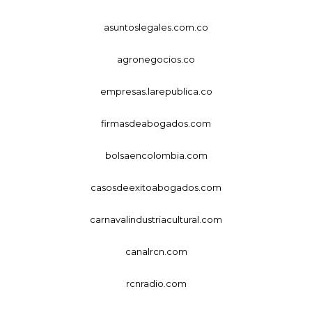
asuntoslegales.com.co
agronegocios.co
empresas.larepublica.co
firmasdeabogados.com
bolsaencolombia.com
casosdeexitoabogados.com
carnavalindustriacultural.com
canalrcn.com
rcnradio.com