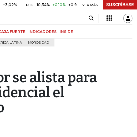
SUSCRÍBASE
%
10,34%
+0,10%
+0,98%
$ 416,86
+$ 0,05
+0,01%
DTF
UVR
VER MÁS
CAJA FUERTE
INDICADORES
INSIDE
RICA LATINA
MOROSIDAD
 se alista para
dencial el
o