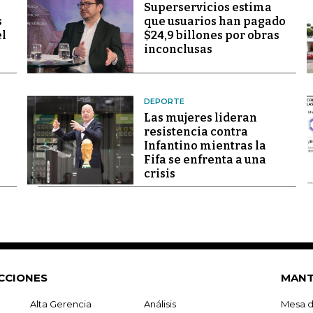
Superservicios estima
s
que usuarios han pagado
el
$24,9 billones por obras
inconclusas
DEPORTE
Las mujeres lideran
resistencia contra
Infantino mientras la
Fifa se enfrenta a una
crisis
CCIONES
MANT
Alta Gerencia
Análisis
Mesa d