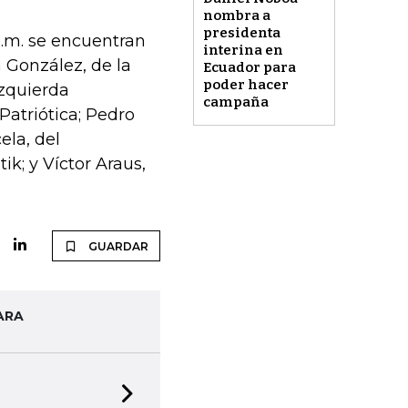
nombra a
presidenta
p.m. se encuentran
interina en
 González, de la
Ecuador para
poder hacer
Izquierda
campaña
atriótica; Pedro
ela, del
k; y Víctor Araus,
GUARDAR
ARA
Next slide