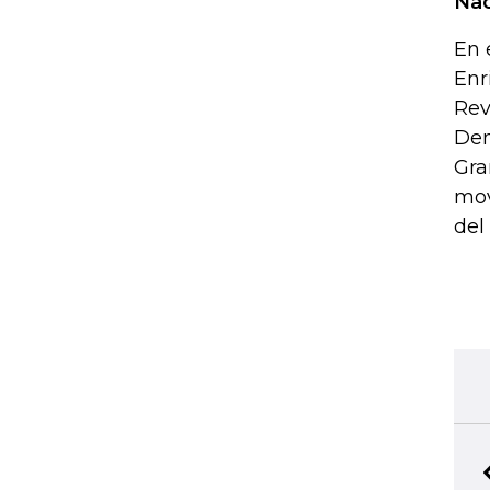
Nac
En 
Enr
Rev
Dem
Gra
mov
del