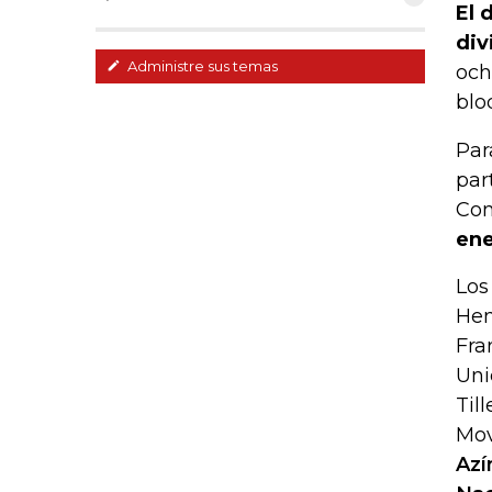
El 
div
Administre sus temas
och
blo
Par
par
Con
ene
Los
Hen
Fra
Uni
Til
Mov
Azí