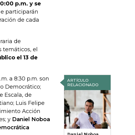
10:00 p.m. y se
e participarán
uración de cada
raria de
s temáticos, el
blico el 13 de
.m. a 8:30 p.m. son
ARTÍCULO
RELACIONADO
ro Democrático;
e Escala, de
iano; Luis Felipe
vimiento Acción
es; y
Daniel Noboa
Democrática
Daniel Noboa