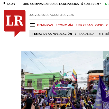
0%
$ 408.498,97
+$ 8.753,81
ORO COMPRA BANCO DE LA REPÚBLICA
JUEVES, 06 DE AGOSTO DE 2026
FINANZAS
ECONOMÍA
EMPRESAS
OCIO
G
TEMAS DE CONVERSACIÓN
LA CALERA
MINER