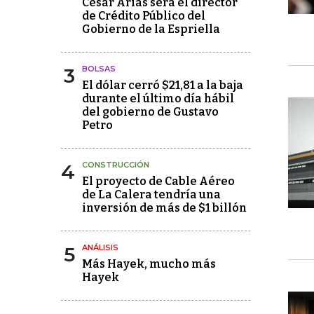
César Arias será el director
de Crédito Público del
Gobierno de la Espriella
3
BOLSAS
El dólar cerró $21,81 a la baja
durante el último día hábil
del gobierno de Gustavo
Petro
4
CONSTRUCCIÓN
El proyecto de Cable Aéreo
de La Calera tendría una
inversión de más de $1 billón
5
ANÁLISIS
Más Hayek, mucho más
Hayek