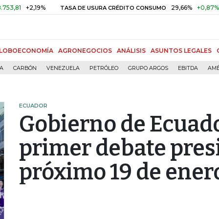
+2,19%
29,66%
+0,87%
+3,02
TASA DE USURA CRÉDITO CONSUMO
LOBOECONOMÍA
AGRONEGOCIOS
ANÁLISIS
ASUNTOS LEGALES
ÍA
CARBÓN
VENEZUELA
PETRÓLEO
GRUPO ARGOS
EBITDA
AMÉ
ECUADOR
Gobierno de Ecuador
primer debate presi
próximo 19 de ener