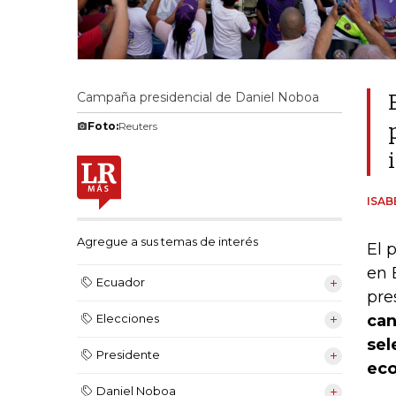
Campaña presidencial de Daniel Noboa
Foto:
Reuters
ISA
Agregue a sus temas de interés
El 
en 
Ecuador
pre
can
Elecciones
sel
Presidente
eco
Daniel Noboa