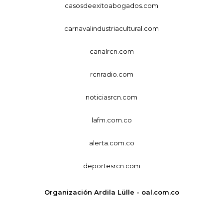
casosdeexitoabogados.com
carnavalindustriacultural.com
canalrcn.com
rcnradio.com
noticiasrcn.com
lafm.com.co
alerta.com.co
deportesrcn.com
Organización Ardila Lülle - oal.com.co