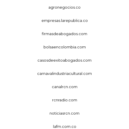
agronegocios.co
empresas.larepublica.co
firmasdeabogados.com
bolsaencolombia.com
casosdeexitoabogados.com
carnavalindustriacultural.com
canalrcn.com
rcnradio.com
noticiasrcn.com
lafm.com.co