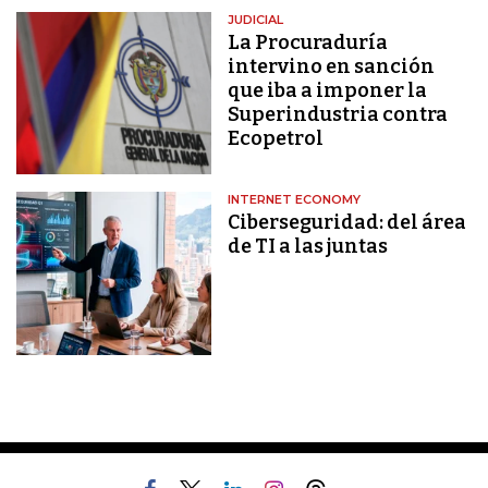
JUDICIAL
La Procuraduría
intervino en sanción
que iba a imponer la
Superindustria contra
Ecopetrol
INTERNET ECONOMY
Ciberseguridad: del área
de TI a las juntas