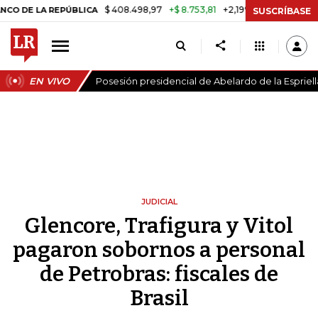
$ 408.498,97
+$ 8.753,81
+2,19%
A REPÚBLICA
TASA DE USURA C
SUSCRÍBASE
EN VIVO
Posesión presidencial de Abelardo de la Espriell
JUDICIAL
Glencore, Trafigura y Vitol
pagaron sobornos a personal
de Petrobras: fiscales de
Brasil