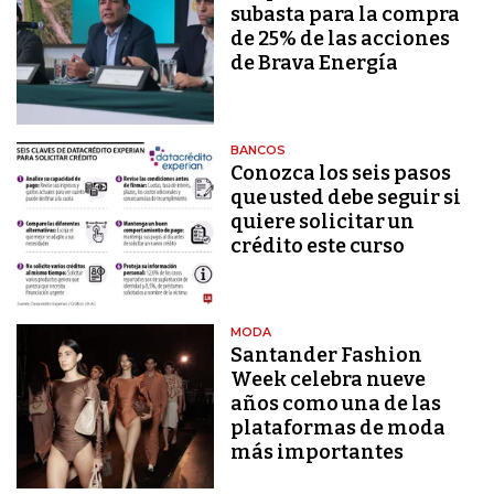
subasta para la compra
de 25% de las acciones
de Brava Energía
BANCOS
Conozca los seis pasos
que usted debe seguir si
quiere solicitar un
crédito este curso
MODA
Santander Fashion
Week celebra nueve
años como una de las
plataformas de moda
más importantes