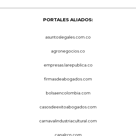
PORTALES ALIADOS:
asuntoslegales.com.co
agronegocios.co
empresas.larepublica.co
firmasdeabogados.com
bolsaencolombia.com
casosdeexitoabogados.com
carnavalindustriacultural.com
canalrcn.com