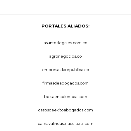
PORTALES ALIADOS:
asuntoslegales.com.co
agronegocios.co
empresas.larepublica.co
firmasdeabogados.com
bolsaencolombia.com
casosdeexitoabogados.com
carnavalindustriacultural.com