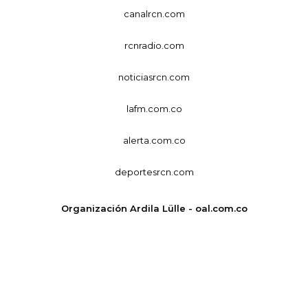
canalrcn.com
rcnradio.com
noticiasrcn.com
lafm.com.co
alerta.com.co
deportesrcn.com
Organización Ardila Lülle - oal.com.co