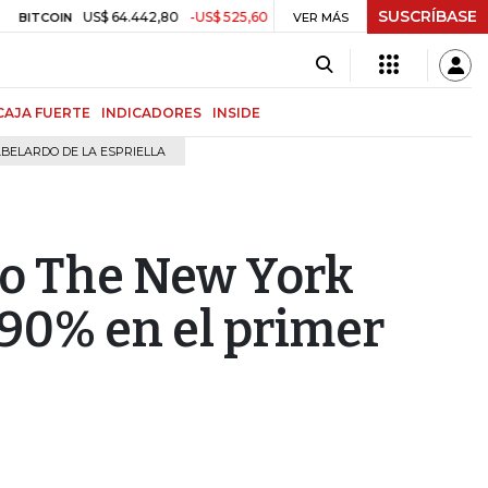
SUSCRÍBASE
US$ 64.442,80
-US$ 525,60
-0,81%
$ 3.157,43
-$ 21,97
COIN
VER MÁS
TRM
CAJA FUERTE
INDICADORES
INSIDE
BELARDO DE LA ESPRIELLA
po The New York
90% en el primer