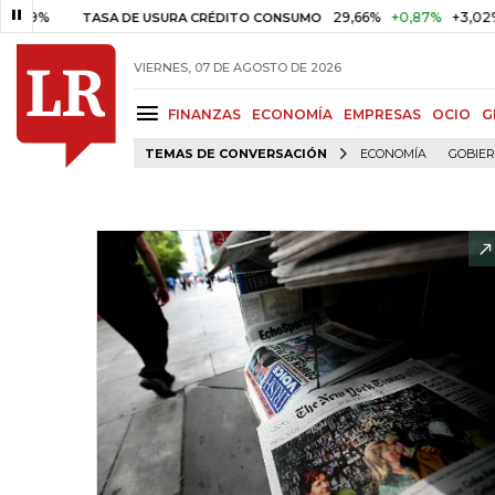
%
29,66%
+0,87%
+3,02%
TASA DE USURA CRÉDITO CONSUMO
VIERNES, 07 DE AGOSTO DE 2026
FINANZAS
ECONOMÍA
EMPRESAS
OCIO
G
TEMAS DE CONVERSACIÓN
ECONOMÍA
GOBIE