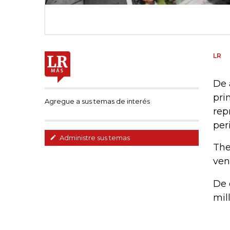
LR
De 
pri
Agregue a sus temas de interés
rep
per
Administre sus temas
The
ven
De 
mil