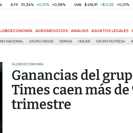
10,34%
+0,10%
+0,98%
$ 416,91
+$ 0,05
+0,01%
DTF
UVR
BIT
LOBOECONOMÍA
AGRONEGOCIOS
ANÁLISIS
ASUNTOS LEGALES
RNO NACIONAL
GRUPO ARGOS
ODINSA
HOGAR
GRUPO NUTRESA
A
GLOBOECONOMÍA
Ganancias del gru
Times caen más de 
trimestre