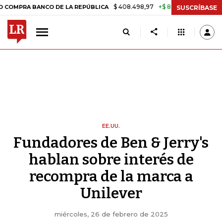
$ 408.498,97
+$ 8.753,81
+2,19%
BANCO DE LA REPÚBLICA
TASA 
SUSCRÍBASE
EE.UU.
Fundadores de Ben & Jerry's
hablan sobre interés de
recompra de la marca a
Unilever
miércoles, 26 de febrero de 2025