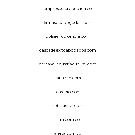
empresas.larepublica.co
firmasdeabogados.com
bolsaencolombia.com
casosdeexitoabogados.com
carnavalindustriacultural.com
canalrcn.com
rcnradio.com
noticiasrcn.com
lafm.com.co
alerta.com.co