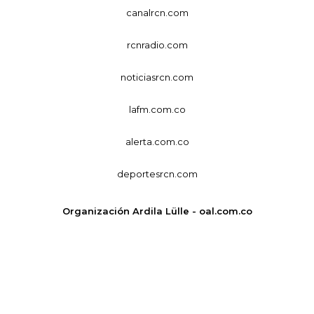
canalrcn.com
rcnradio.com
noticiasrcn.com
lafm.com.co
alerta.com.co
deportesrcn.com
Organización Ardila Lülle - oal.com.co