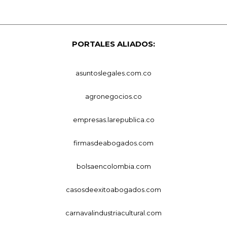
PORTALES ALIADOS:
asuntoslegales.com.co
agronegocios.co
empresas.larepublica.co
firmasdeabogados.com
bolsaencolombia.com
casosdeexitoabogados.com
carnavalindustriacultural.com