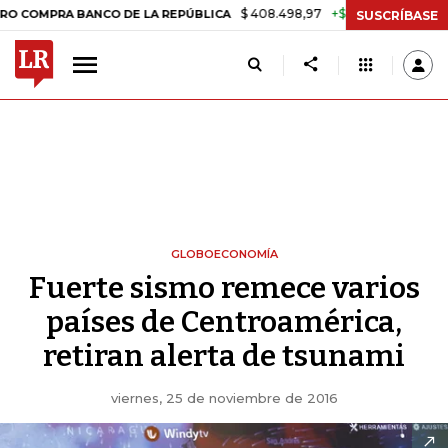
$ 408.498,97
+$ 8.753,81
+2,19%
PRA BANCO DE LA REPÚBLICA
T
SUSCRÍBASE
GLOBOECONOMÍA
Fuerte sismo remece varios
países de Centroamérica,
retiran alerta de tsunami
viernes, 25 de noviembre de 2016