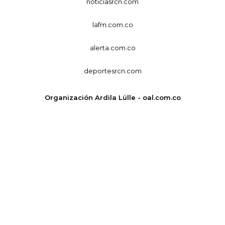
noticiasrcn.com
lafm.com.co
alerta.com.co
deportesrcn.com
Organización Ardila Lülle - oal.com.co