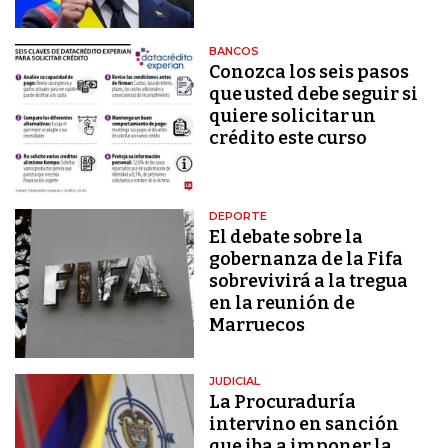
BANCOS
Conozca los seis pasos
que usted debe seguir si
quiere solicitar un
crédito este curso
DEPORTE
El debate sobre la
gobernanza de la Fifa
sobrevivirá a la tregua
en la reunión de
Marruecos
JUDICIAL
La Procuraduría
intervino en sanción
que iba a imponer la