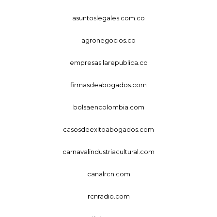
asuntoslegales.com.co
agronegocios.co
empresas.larepublica.co
firmasdeabogados.com
bolsaencolombia.com
casosdeexitoabogados.com
carnavalindustriacultural.com
canalrcn.com
rcnradio.com