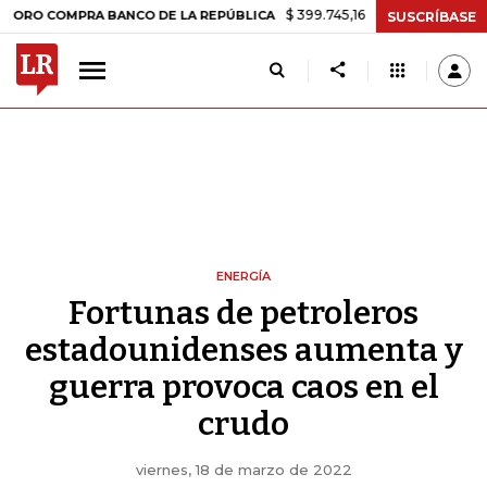
$ 399.745,16
+$ 2.295,71
+0,58%
PRA BANCO DE LA REPÚBLICA
TA
SUSCRÍBASE
ENERGÍA
Fortunas de petroleros
estadounidenses aumenta y
guerra provoca caos en el
crudo
viernes, 18 de marzo de 2022