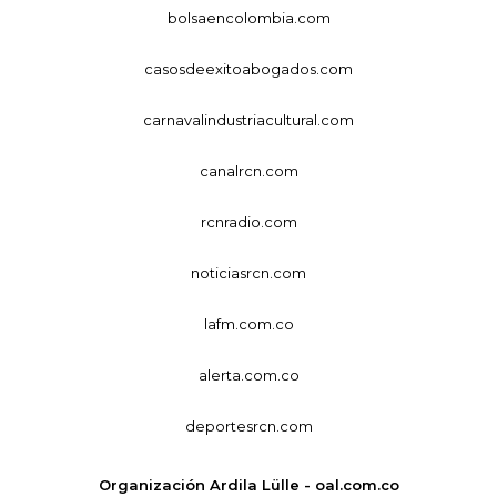
bolsaencolombia.com
casosdeexitoabogados.com
carnavalindustriacultural.com
canalrcn.com
rcnradio.com
noticiasrcn.com
lafm.com.co
alerta.com.co
deportesrcn.com
Organización Ardila Lülle - oal.com.co