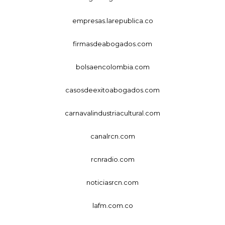
empresas.larepublica.co
firmasdeabogados.com
bolsaencolombia.com
casosdeexitoabogados.com
carnavalindustriacultural.com
canalrcn.com
rcnradio.com
noticiasrcn.com
lafm.com.co