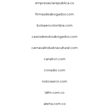
empresas.larepublica.co
firmasdeabogados.com
bolsaencolombia.com
casosdeexitoabogados.com
carnavalindustriacultural.com
canalrcn.com
rcnradio.com
noticiasrcn.com
lafm.com.co
alerta.com.co