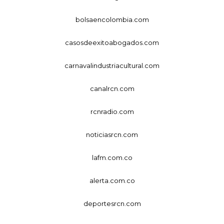
bolsaencolombia.com
casosdeexitoabogados.com
carnavalindustriacultural.com
canalrcn.com
rcnradio.com
noticiasrcn.com
lafm.com.co
alerta.com.co
deportesrcn.com