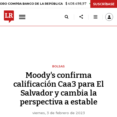
$ 408.498,97
+$ 8.753,81
+2,19%
PRA BANCO DE LA REPÚBLICA
TA
SUSCRÍBASE
BOLSAS
Moody's confirma
calificación Caa3 para El
Salvador y cambia la
perspectiva a estable
viernes, 3 de febrero de 2023