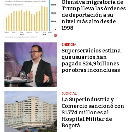
Ofensiva migratoria de
Trump lleva las órdenes
de deportación a su
nivel más alto desde
1998
ENERGÍA
Superservicios estima
que usuarios han
pagado $24,9 billones
por obras inconclusas
JUDICIAL
La Superindustria y
Comercio sancionó con
$1.774 millones al
Hospital Militar de
Bogotá