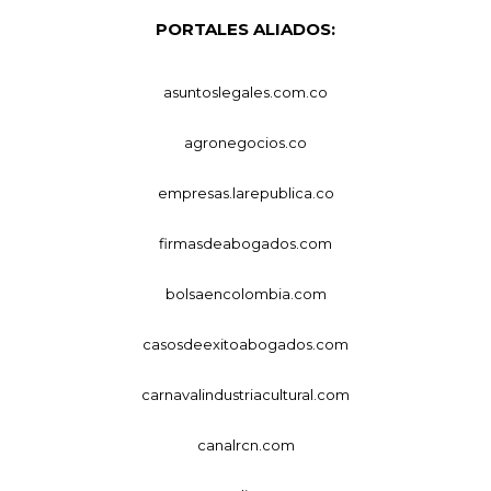
PORTALES ALIADOS:
asuntoslegales.com.co
agronegocios.co
empresas.larepublica.co
firmasdeabogados.com
bolsaencolombia.com
casosdeexitoabogados.com
carnavalindustriacultural.com
canalrcn.com