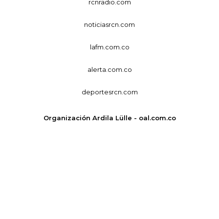
rcnradio.com
noticiasrcn.com
lafm.com.co
alerta.com.co
deportesrcn.com
Organización Ardila Lülle - oal.com.co